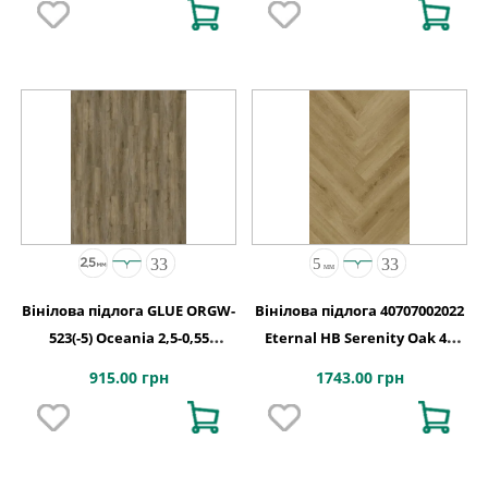
Вінілова підлога GLUE ORGW-
Вінілова підлога 40707002022
523(-5) Oceania 2,5-0,55
Eternal HB Serenity Oak 4V
Edmonton 4MV GD
2G-5G 710x142x5
915.00 грн
1743.00 грн
1227х187х2,5