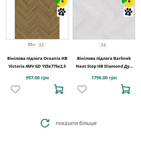
6
6
Вінілова підлога Oceania HB
Вінілова підлога Barlinek
Victoria 4MV GD 155x775x2,5
Next Step HB Diamond Дуб
Натур 127,9x639,5x5
997.00 грн
1790.00 грн
показати більше