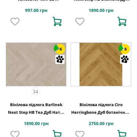
155x775x2,5
Натур XPO 127,9x639,5x6
997.00 грн
1890.00 грн
6
6
Вінілова підлога Barlinek
Вінілова підлога Ciro
Next Step HB Tea Дуб Натур
Herringbone Дуб ботанічний
XPO 127,9x639,5x6
копчений 630х126x6 Quick-
1890.00 грн
2750.00 грн
Step