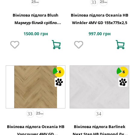
Вінілова підлога Blush
Вінілова підлога Oceania HB
Мармур білий срібло
Winkler 4MV GD 155x775x2,5
609,6x609,6x2,5 Quick-Step
1500.00 грн
997.00 грн
6
6
Вінілова підлога Oceania HB
Вінілова підлога Barlinek
Vancouver 4MV GD
Next Step HB Diamond Дуб