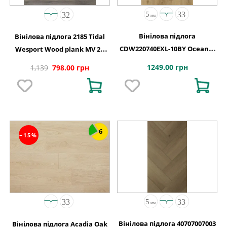
Вінілова підлога
Вінілова підлога 2185 Tidal
CDW220740EXL-10BY Oceania
Wesport Wood plank MV 2G
4+1-0,55 Vancouver 4MV 5G
1220х150х4,4
1249.00 грн
1,139
798.00 грн
1220x180x5
6
−15%
Вінілова підлога 40707007003
Вінілова підлога Acadia Oak