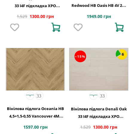
Redwood HB Oasis HB 4V 2G-
33 I4F підкладка XPO
5G 710x142x5
240,1x1220х5,5
1949.00 грн
1,529
1300.00 грн
6
−15%
Вінілова підлога Oceania HB
Вінілова підлога Denali Oak
4,5+1,5-0,55 Vancouver 4MV
33 I4F підкладка XPO
5Gi 730x146x6
240,1x1220х5,5
1597.00 грн
1,529
1300.00 грн