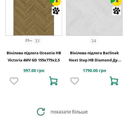
6
6
Вінілова підлога Oceania HB
Вінілова підлога Barlinek
Victoria 4MV GD 155x775x2,5
Next Step HB Diamond Дуб
Натур 127,9x639,5x5
997.00 грн
1790.00 грн
показати більше