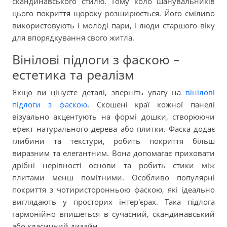
скандинавського стилю. Тому коло шанувальників
цього покриття щороку розширюється. Його сміливо
використовують і молоді пари, і люди старшого віку
для впорядкування свого житла.
Вінілові підлоги з фаскою –
естетика та реалізм
Якщо ви цінуєте деталі, зверніть увагу на
вінілові
підлоги з фаскою
. Скошені краї кожної панелі
візуально акцентують на формі дошки, створюючи
ефект натурального дерева або плитки. Фаска додає
глибини та текстури, робить покриття більш
виразним та елегантним. Вона допомагає приховати
дрібні нерівності основи та робить стики між
плитами менш помітними. Особливо популярні
покриття з чотиристоронньою фаскою, які ідеально
виглядають у просторих інтер'єрах. Така підлога
гармонійно впишеться в сучасний, скандинавський
або класичний дизайн.