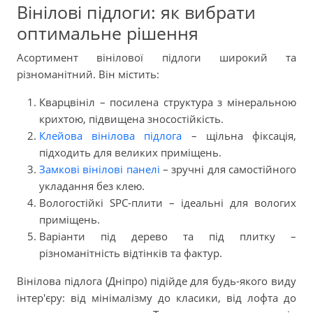
Вінілові підлоги: як вибрати
оптимальне рішення
Асортимент вінілової підлоги широкий та
різноманітний. Він містить:
Кварцвініл – посилена структура з мінеральною
крихтою, підвищена зносостійкість.
Клейова вінілова підлога
– щільна фіксація,
підходить для великих приміщень.
Замкові вінілові панелі
– зручні для самостійного
укладання без клею.
Вологостійкі SPC-плити – ідеальні для вологих
приміщень.
Варіанти під дерево та під плитку –
різноманітність відтінків та фактур.
Вінілова підлога (Дніпро) підійде для будь-якого виду
інтер'єру: від мінімалізму до класики, від лофта до