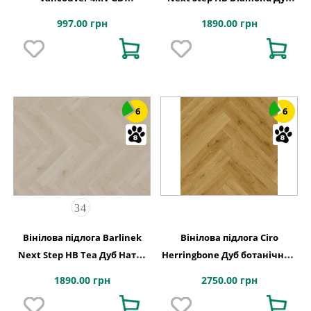
155x775x2,5
Натур XPO 127,9x639,5x6
997.00 грн
1890.00 грн
6
6
Вінілова підлога Barlinek
Вінілова підлога Ciro
Next Step HB Tea Дуб Натур
Herringbone Дуб ботанічний
XPO 127,9x639,5x6
копчений 630х126x6 Quick-
1890.00 грн
2750.00 грн
Step