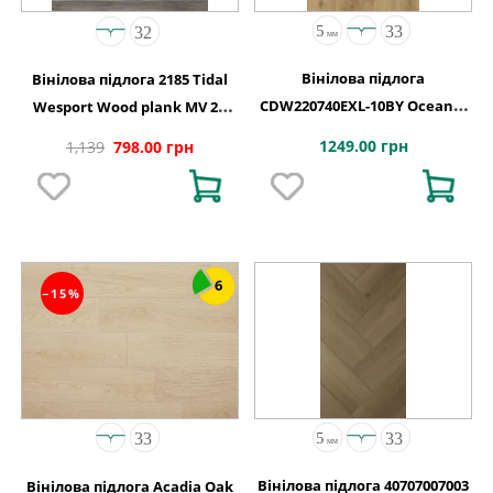
Вінілова підлога
Вінілова підлога 2185 Tidal
CDW220740EXL-10BY Oceania
Wesport Wood plank MV 2G
4+1-0,55 Vancouver 4MV 5G
1220х150х4,4
1249.00 грн
1,139
798.00 грн
1220x180x5
6
−15%
Вінілова підлога 40707007003
Вінілова підлога Acadia Oak