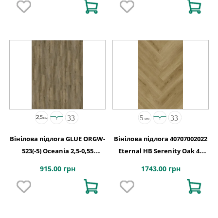
Вінілова підлога GLUE ORGW-
Вінілова підлога 40707002022
523(-5) Oceania 2,5-0,55
Eternal HB Serenity Oak 4V
Edmonton 4MV GD
2G-5G 710x142x5
915.00 грн
1743.00 грн
1227х187х2,5