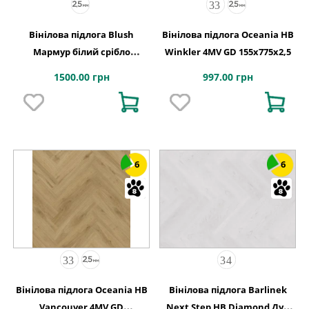
Вінілова підлога Blush
Вінілова підлога Oceania HB
Мармур білий срібло
Winkler 4MV GD 155x775x2,5
609,6x609,6x2,5 Quick-Step
1500.00 грн
997.00 грн
6
6
Вінілова підлога Oceania HB
Вінілова підлога Barlinek
Vancouver 4MV GD
Next Step HB Diamond Дуб