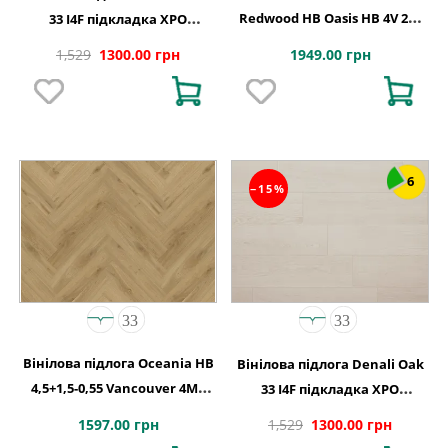
Redwood HB Oasis HB 4V 2G-
33 I4F підкладка XPO
5G 710x142x5
240,1x1220х5,5
1949.00 грн
1,529
1300.00 грн
6
−15%
Вінілова підлога Oceania HB
Вінілова підлога Denali Oak
4,5+1,5-0,55 Vancouver 4MV
33 I4F підкладка XPO
5Gi 730x146x6
240,1x1220х5,5
1597.00 грн
1,529
1300.00 грн