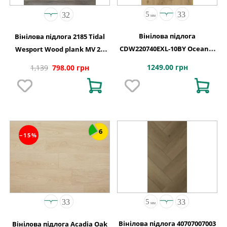
Вінілова підлога
Вінілова підлога 2185 Tidal
CDW220740EXL-10BY Oceania
Wesport Wood plank MV 2G
4+1-0,55 Vancouver 4MV 5G
1220х150х4,4
1249.00 грн
1,139
798.00 грн
1220x180x5
6
−15%
Вінілова підлога 40707007003
Вінілова підлога Acadia Oak