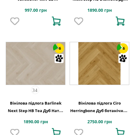
155x775x2,5
Натур XPO 127,9x639,5x6
997.00 грн
1890.00 грн
6
6
Вінілова підлога Barlinek
Вінілова підлога Ciro
Next Step HB Tea Дуб Натур
Herringbone Дуб ботанічний
XPO 127,9x639,5x6
копчений 630х126x6 Quick-
1890.00 грн
2750.00 грн
Step