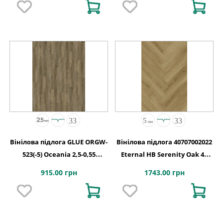
Вінілова підлога GLUE ORGW-
Вінілова підлога 40707002022
523(-5) Oceania 2,5-0,55
Eternal HB Serenity Oak 4V
Edmonton 4MV GD
2G-5G 710x142x5
915.00 грн
1743.00 грн
1227х187х2,5