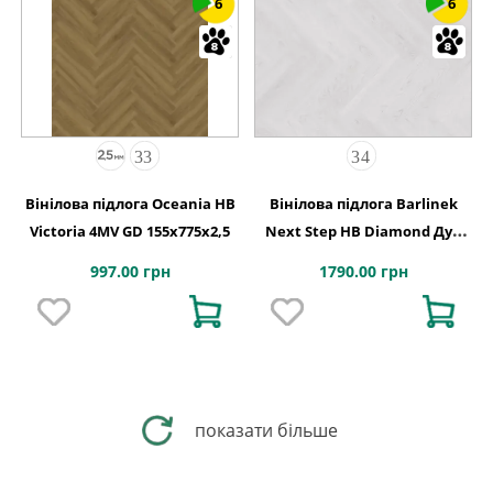
6
6
Вінілова підлога Oceania HB
Вінілова підлога Barlinek
Victoria 4MV GD 155x775x2,5
Next Step HB Diamond Дуб
Натур 127,9x639,5x5
997.00 грн
1790.00 грн
показати більше