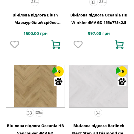
Вінілова підлога Blush
Вінілова підлога Oceania HB
Мармур білий срібло
Winkler 4MV GD 155x775x2,5
609,6x609,6x2,5 Quick-Step
1500.00 грн
997.00 грн
6
6
Вінілова підлога Oceania HB
Вінілова підлога Barlinek
Vancouver 4MV GD
Next Step HB Diamond Дуб