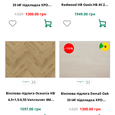
Redwood HB Oasis HB 4V 2G-
33 I4F підкладка XPO
5G 710x142x5
240,1x1220х5,5
1949.00 грн
1,529
1300.00 грн
6
−15%
Вінілова підлога Oceania HB
Вінілова підлога Denali Oak
4,5+1,5-0,55 Vancouver 4MV
33 I4F підкладка XPO
5Gi 730x146x6
240,1x1220х5,5
1597.00 грн
1,529
1300.00 грн