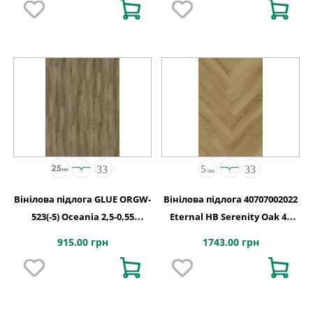
Вінілова підлога GLUE ORGW-
Вінілова підлога 40707002022
523(-5) Oceania 2,5-0,55
Eternal HB Serenity Oak 4V
Edmonton 4MV GD
2G-5G 710x142x5
915.00 грн
1743.00 грн
1227х187х2,5