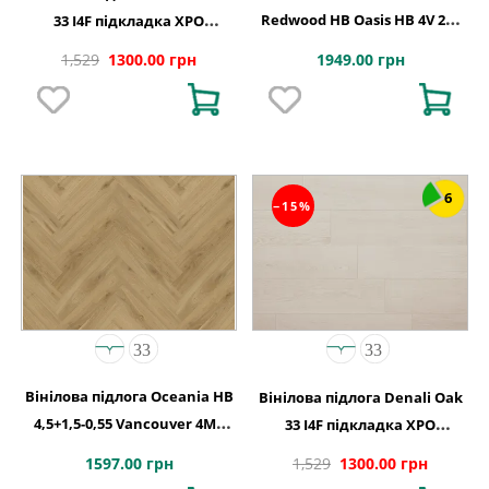
Redwood HB Oasis HB 4V 2G-
33 I4F підкладка XPO
5G 710x142x5
240,1x1220х5,5
1949.00 грн
1,529
1300.00 грн
6
−15%
Вінілова підлога Oceania HB
Вінілова підлога Denali Oak
4,5+1,5-0,55 Vancouver 4MV
33 I4F підкладка XPO
5Gi 730x146x6
240,1x1220х5,5
1597.00 грн
1,529
1300.00 грн