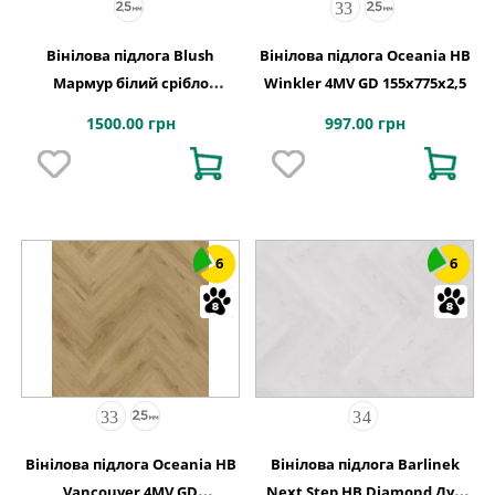
Вінілова підлога Blush
Вінілова підлога Oceania HB
Мармур білий срібло
Winkler 4MV GD 155x775x2,5
609,6x609,6x2,5 Quick-Step
1500.00 грн
997.00 грн
6
6
Вінілова підлога Oceania HB
Вінілова підлога Barlinek
Vancouver 4MV GD
Next Step HB Diamond Дуб