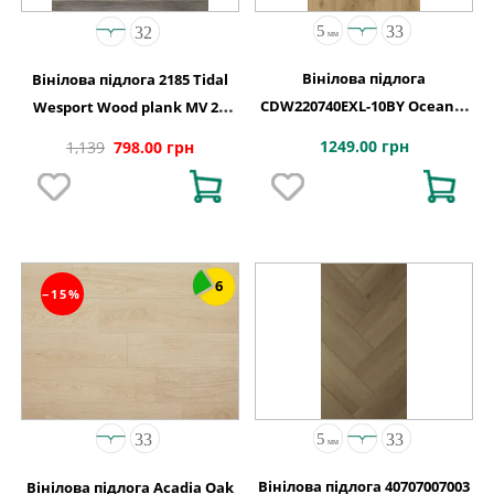
Вінілова підлога
Вінілова підлога 2185 Tidal
CDW220740EXL-10BY Oceania
Wesport Wood plank MV 2G
4+1-0,55 Vancouver 4MV 5G
1220х150х4,4
1249.00 грн
1,139
798.00 грн
1220x180x5
6
−15%
Вінілова підлога 40707007003
Вінілова підлога Acadia Oak