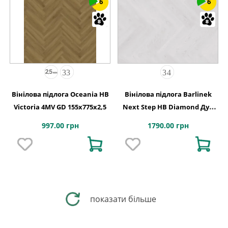
6
6
Вінілова підлога Oceania HB
Вінілова підлога Barlinek
Victoria 4MV GD 155x775x2,5
Next Step HB Diamond Дуб
Натур 127,9x639,5x5
997.00 грн
1790.00 грн
показати більше