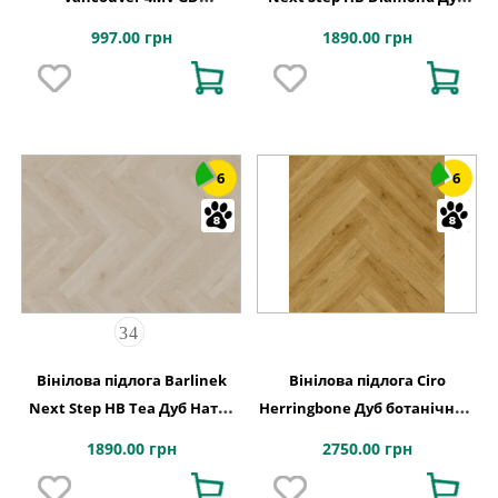
155x775x2,5
Натур XPO 127,9x639,5x6
997.00 грн
1890.00 грн
6
6
Вінілова підлога Barlinek
Вінілова підлога Ciro
Next Step HB Tea Дуб Натур
Herringbone Дуб ботанічний
XPO 127,9x639,5x6
копчений 630х126x6 Quick-
1890.00 грн
2750.00 грн
Step