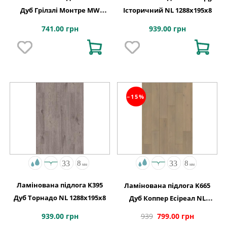
Дуб Грілзлі Монтре MW
Історичний NL 1288x195x8
1click2go pure plus
741.00 грн
939.00 грн
1288x195x8
−15%
Ламінована підлога K395
Ламінована підлога K665
Дуб Торнадо NL 1288x195x8
Дуб Коппер Есіреал NL
1288x195x8
939.00 грн
939
799.00 грн