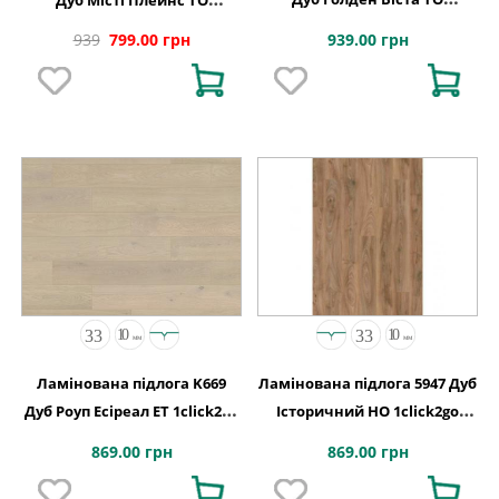
1288x195x8
1288x195x8
939.00 грн
939
799.00 грн
Ламінована підлога K669
Ламінована підлога 5947 Дуб
Дуб Роуп Есіреал ET 1click2go
Історичний HO 1click2go
pure plus 1288x195x10
pure plus 1288x195x10
869.00 грн
869.00 грн