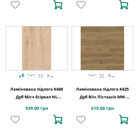
Ламінована підлога K668
Ламінована підлога K625
Дуб Місч Есіреал NL
Дуб Вііч Пісташіо MW
1288x195x8
1click2go pure plus
939.00 грн
619.00 грн
1288x195x8