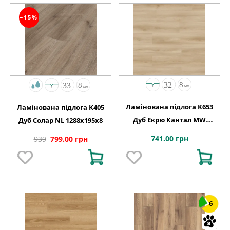
−15%
Ламінована підлога K653
Ламінована підлога K405
Дуб Екрю Кантал MW
Дуб Солар NL 1288x195x8
1click2go pure plus
741.00 грн
939
799.00 грн
1288x195x8
6