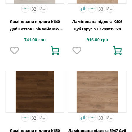
Ламінована підлога K640
Ламінована підлога K406
Дуб Коттон Грінвейл MW
Дуб Еурус NL 1288x195x8
1click2go pure plus
741.00 грн
916.00 грн
1288x195x8
Ламінована підлога K650
Ламінована підлога 5947 Дуб