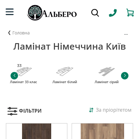
...
Головна
Ламінат Німеччина Київ
Ламінат 33 клас
Ламінат білий
Ламінат сірий
За пріорітетом
ФІЛЬТРИ