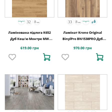
Ламінована підлога K652
Ламінат Krono Original
Дуб Кеш'ю Монтре MW
BinylPro BN1538PRO Дуб
1click2go pure plus
Аламос
619.00 грн
970.00 грн
1288x195x8