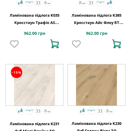
Ламінована підлога K035
Ламінована підлога K385
Кросстаун Трафік AS
Кросстаун Aйс Флоу RT
638x330x8 код 6979
638x330x8
962.00 грн
962.00 грн
−15%
Ламінована підлога K230
Ламінована підлога K231
Дуб Голден Віста TO
Дуб Місті Плейнс TO