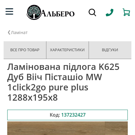
Ламінат
ВСЕ ПРО ТОВАР
ХАРАКТЕРИСТИКИ
ВІДГУКИ
Ламінована підлога K625
Дуб Вііч Пісташіо MW
1click2go pure plus
1288x195x8
Код:
137232427