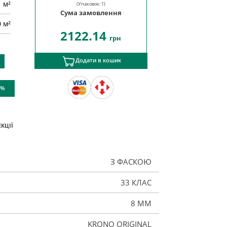
м²
(Упаковок:
1
)
Сума замовлення
0 м²
2122.14
грн
Додати в кошик
 %
КЦІЇ
З ФАСКОЮ
33 КЛАС
8 ММ
KRONO ORIGINAL