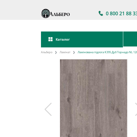
0 800 21 88 3
Каталог
Альберо
Ламінат
Ламінована підлога K395 Дуб Торнадо NL 1