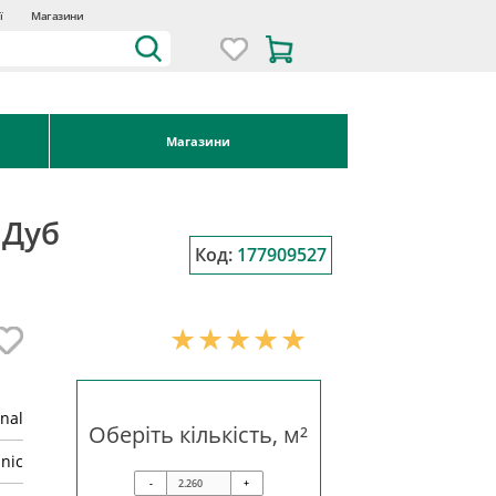
ї
Магазини
Магазини
 Дуб
Код:
177909527
inal
Оберіть кількість, м²
nic
-
+