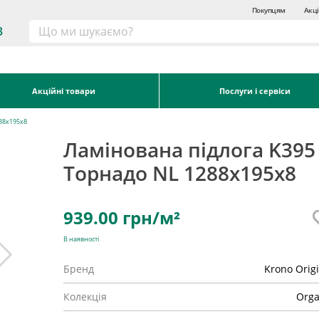
Покупцям
Акці
3
Акційні товари
Послуги і сервіси
288x195x8
Ламінована підлога K395
Торнадо NL 1288x195x8
939.00
грн/м²
В наявності
Бренд
Krono Orig
Колекція
Orga