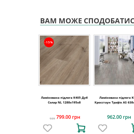
ВАМ МОЖЕ СПОДОБАТИ
-15%
Ламінована підлога K405 Дуб
Ламінована підлога K
Солар NL 1288x195x8
Кросстаун Трафік AS 638
код 6979
799.00 грн
962.00 грн
939