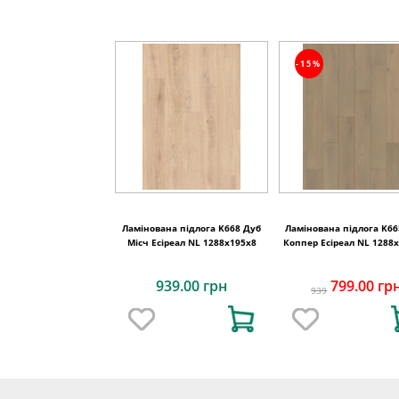
-15%
Ламінована підлога K668 Дуб
Ламінована підлога K66
Місч Есіреал NL 1288x195x8
Коппер Есіреал NL 1288
939.00 грн
799.00 гр
939