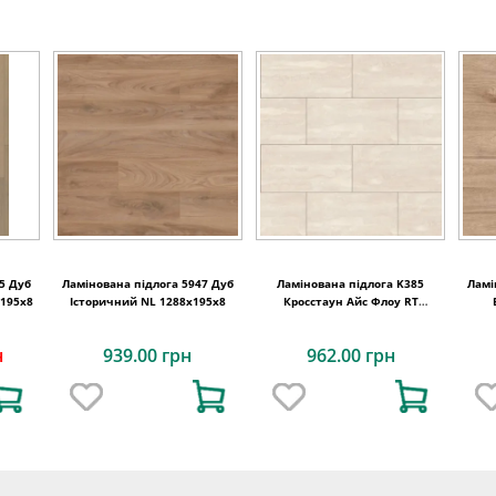
5 Дуб
Ламінована підлога 5947 Дуб
Ламінована підлога K385
Ламі
x195x8
Історичний NL 1288x195x8
Кросстаун Aйс Флоу RT
638x330x8
н
939.00 грн
962.00 грн