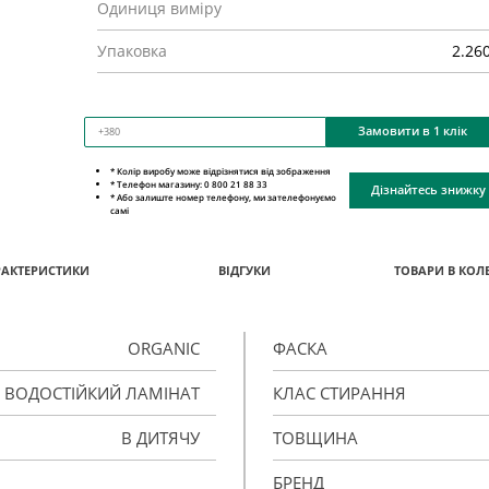
Одиниця виміру
Упаковка
2.26
Замовити в 1 клік
* Колір виробу може відрізнятися від зображення
* Телефон магазину: 0 800 21 88 33
Дізнайтесь знижку
* Або залиште номер телефону, ми зателефонуємо
самі
РАКТЕРИСТИКИ
ВІДГУКИ
ТОВАРИ В КОЛЕ
ORGANIC
ФАСКА
ВОДОСТІЙКИЙ ЛАМІНАТ
КЛАС СТИРАННЯ
В ДИТЯЧУ
ТОВЩИНА
БРЕНД