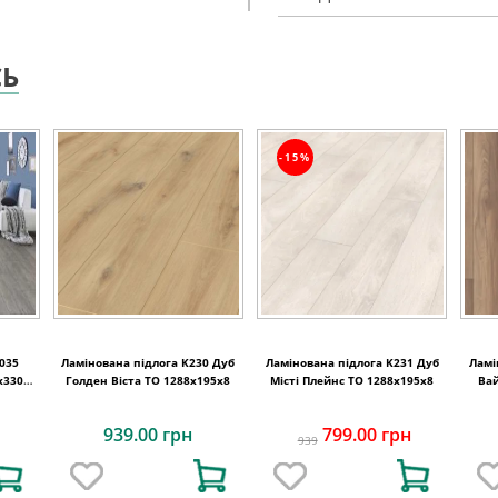
СЬ
-15%
035
Ламінована підлога K230 Дуб
Ламінована підлога K231 Дуб
Ламі
x330x8
Голден Віста TO 1288x195x8
Місті Плейнс TO 1288x195x8
Вай
939.00 грн
799.00 грн
939