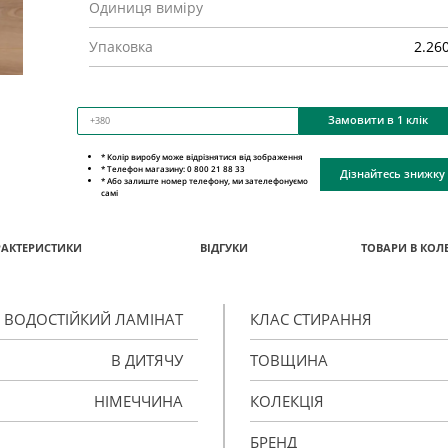
Одиниця виміру
Упаковка
2.26
Замовити в 1 клік
* Колір виробу може відрізнятися від зображення
* Телефон магазину: 0 800 21 88 33
Дізнайтесь знижку
* Або залиште номер телефону, ми зателефонуємо
самі
РАКТЕРИСТИКИ
ВІДГУКИ
ТОВАРИ В КОЛЕ
ВОДОСТІЙКИЙ ЛАМІНАТ
КЛАС СТИРАННЯ
В ДИТЯЧУ
ТОВЩИНА
НІМЕЧЧИНА
КОЛЕКЦІЯ
БРЕНД