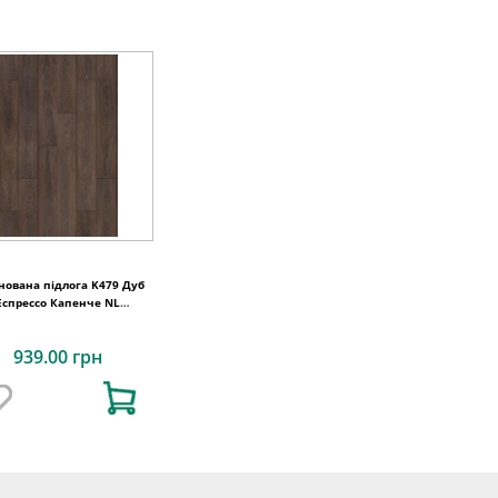
нована підлога K479 Дуб
Еспрессо Капенче NL
1288x195x8
939.00 грн