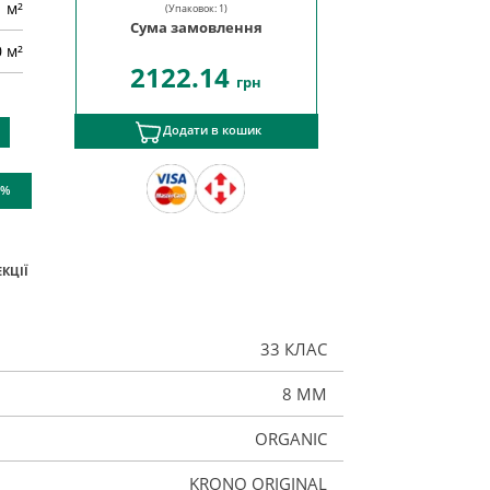
м²
(Упаковок:
1
)
Сума замовлення
0 м²
2122.14
грн
Додати в кошик
 %
КЦІЇ
33 КЛАС
8 ММ
ORGANIC
KRONO ORIGINAL