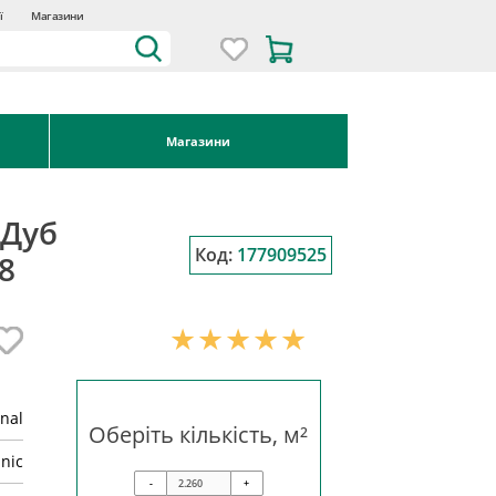
ї
Магазини
Магазини
 Дуб
Код:
177909525
8
inal
Оберіть кількість, м²
nic
-
+