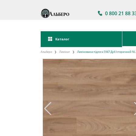
0 800 21 88 3
Каталог
Альберо
Ламінат
Ламінована підлога 5947 Дуб Історичний NL