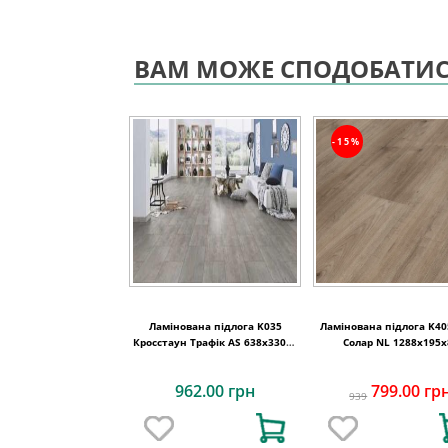
ВАМ МОЖЕ СПОДОБАТИ
-15%
Ламінована підлога K035
Ламінована підлога K40
Кросстаун Трафік AS 638x330x8
Солар NL 1288x195x
код 6979
962.00 грн
799.00 гр
939