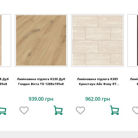
8 Дуб
Ламінована підлога K230 Дуб
Ламінована підлога K385
Ламі
195x8
Голден Віста TO 1288x195x8
Кросстаун Aйс Флоу RT
638x330x8
939.00 грн
962.00 грн