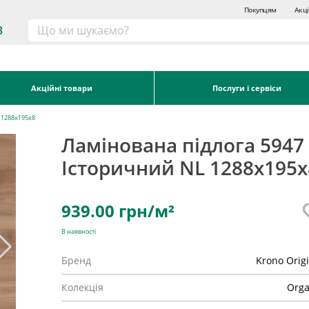
Покупцям
Акці
3
Акційні товари
Послуги і сервіси
 1288x195x8
Ламінована підлога 5947
Історичний NL 1288x195x
939.00
грн/м²
В наявності
Бренд
Krono Orig
Колекція
Orga