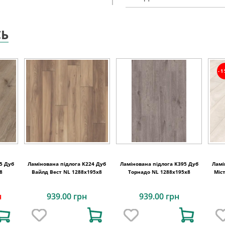
СЬ
-
5 Дуб
Ламінована підлога K224 Дуб
Ламінована підлога K395 Дуб
Ламі
8
Вайлд Вест NL 1288x195x8
Торнадо NL 1288x195x8
Міс
н
939.00 грн
939.00 грн