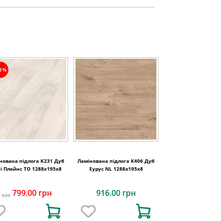
15%
нована підлога K231 Дуб
Ламінована підлога K406 Дуб
ті Плейнс TO 1288x195x8
Еурус NL 1288x195x8
799.00 грн
916.00 грн
939