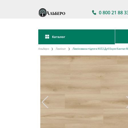
0 800 21 88 3
Каталог
Альберо
Ламінат
Ламінована підлога K653 Дуб Екрю Кантал M