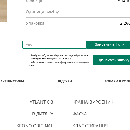
Колекція
Atlant
Одиниця виміру
Упаковка
2.26
Замовити в 1 клік
* Колір виробу може відрізнятися від зображення
* Телефон магазину: 0 800 21 88 33
Дізнайтесь знижку
* Або залиште номер телефону, ми зателефонуємо
самі
РАКТЕРИСТИКИ
ВІДГУКИ
ТОВАРИ В КОЛЕ
ATLANTIC 8
КРАЇНА-ВИРОБНИК
В ДИТЯЧУ
ФАСКА
KRONO ORIGINAL
КЛАС СТИРАННЯ