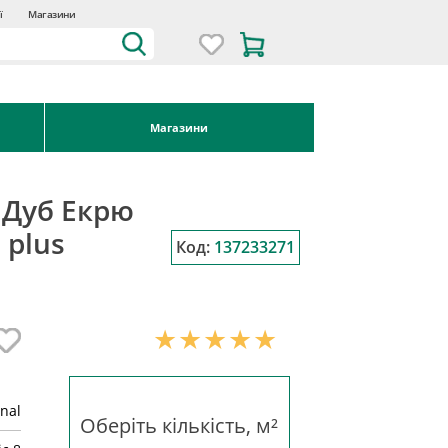
ї
Магазини
Магазини
 Дуб Екрю
 plus
Код:
137233271
inal
Оберіть кількість, м²