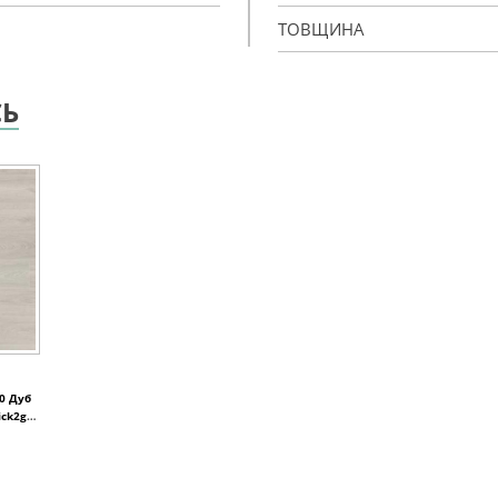
ТОВЩИНА
СЬ
0 Дуб
ick2go
x8