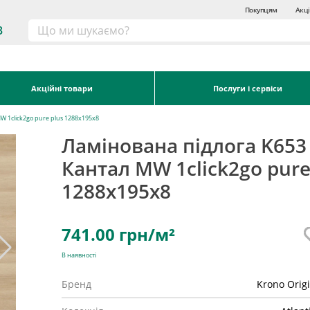
Покупцям
Акці
3
Акційні товари
Послуги і сервіси
W 1click2go pure plus 1288x195x8
Ламінована підлога K653
Кантал MW 1click2go pure
1288x195x8
741.00
грн/м²
В наявності
Бренд
Krono Orig