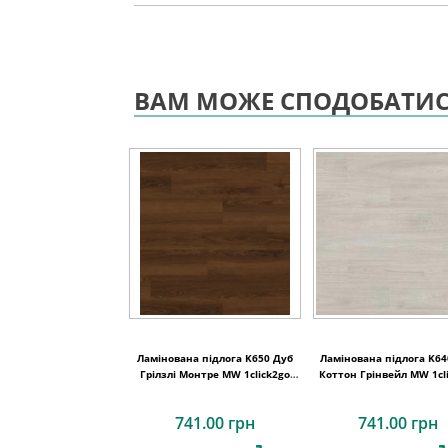
ВАМ МОЖЕ СПОДОБАТИ
Ламінована підлога K650 Дуб
Ламінована підлога K64
Грілзлі Монтре MW 1click2go
Коттон Грінвейл MW 1cl
pure plus 1288x195x8
pure plus 1288x195
741.00 грн
741.00 грн