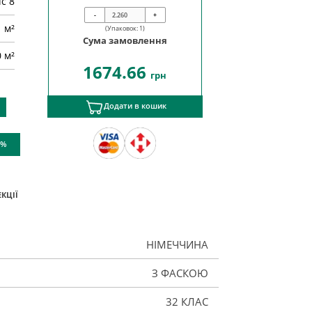
ic 8
-
+
м²
(Упаковок:
1
)
Сума замовлення
0 м²
1674.66
грн
Додати в кошик
 %
КЦІЇ
НІМЕЧЧИНА
З ФАСКОЮ
32 КЛАС