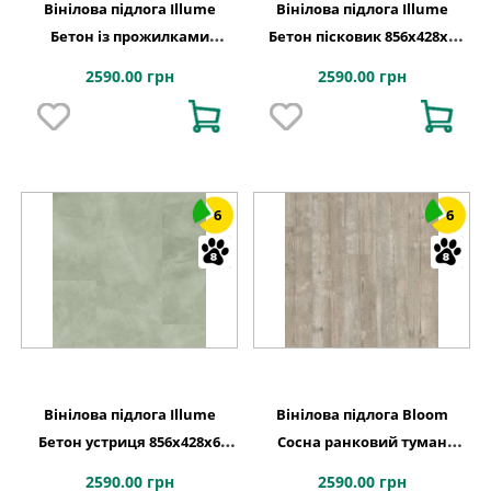
Вінілова підлога Illume
Вінілова підлога Illume
Бетон із прожилками
Бетон пісковик 856х428x6
856х428x6 Quick-Step
Quick-Step
2590.00 грн
2590.00 грн
6
6
Вінілова підлога Illume
Вінілова підлога Bloom
Бетон устриця 856х428x6
Сосна ранковий туман
Quick-Step
1494х209x6 Quick-Step
2590.00 грн
2590.00 грн