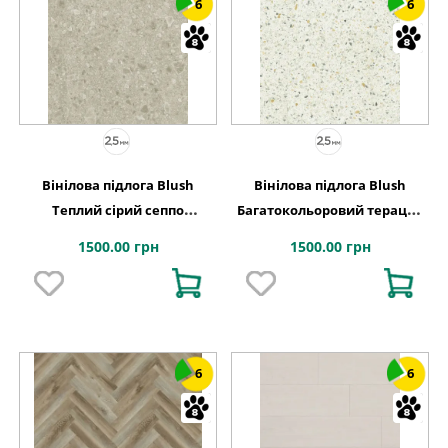
6
6
Вінілова підлога Blush
Вінілова підлога Blush
Теплий сірий сеппо
Багатокольоровий тераццо
609,6x609,6x2,5 Quick-Step
609,6x609,6x2,5 Quick-Step
1500.00 грн
1500.00 грн
6
6