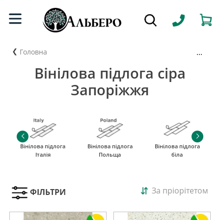
...
Головна
Вінілова підлога сіра
Запоріжжя
Вінілова підлога
Вінілова підлога
Вінілова підлога
Італія
Польща
біла
За пріорітетом
ФІЛЬТРИ