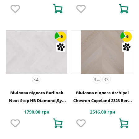
6
6
Вінілова підлога Barlinek
Вінілова підлога Archipel
Next Step HB Diamond Дуб
Chevron Copeland 2323 Berry
Натур 127,9x639,5x5
Alloc
1790.00 грн
2516.00 грн