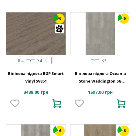
6
6
Вінілова підлога BGP Smart
Вінілова підлога Oceania
Vinyl SV851
Stone Waddington 5G
457x914х6 Beaulieu Canada
3438.00 грн
1597.00 грн
6
6