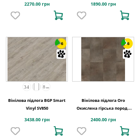
610х303x4 Quick-Step
Натур XPO 127,9x639,5x6
2270.00 грн
1890.00 грн
6
6
Вінілова підлога BGP Smart
Вінілова підлога Oro
Vinyl SV850
Окислена гірська порода
610х303x5 Quick-Step
3438.00 грн
2400.00 грн