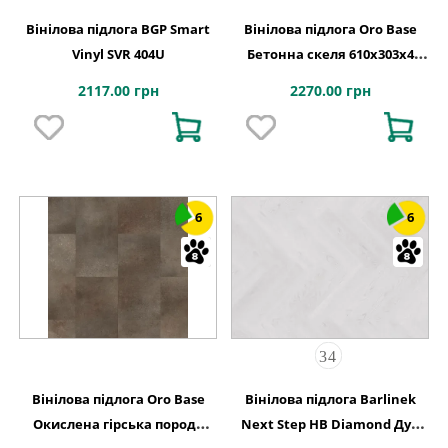
Вінілова підлога BGP Smart
Вінілова підлога Oro Base
Vinyl SVR 404U
Бетонна скеля 610х303x4
Quick-Step
2117.00 грн
2270.00 грн
6
6
Вінілова підлога Oro Base
Вінілова підлога Barlinek
Окислена гірська порода
Next Step HB Diamond Дуб