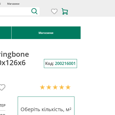
ї
Магазини
Магазини
ringbone
0х126x6
Код:
200216001
TEP
Оберіть кількість, м²