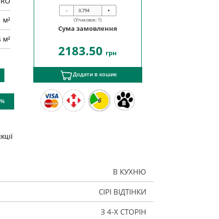
IRO
-
+
м²
(Упаковок:
1
)
Сума замовлення
4 м²
2183.50
грн
Додати в кошик
6
 %
КЦІЇ
В КУХНЮ
СІРІ ВІДТІНКИ
З 4-Х СТОРІН