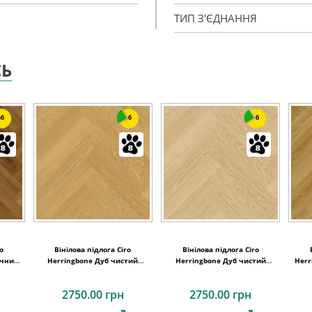
ТИП З'ЄДНАННЯ
СЬ
6
6
6
ro
Вінілова підлога Ciro
Вінілова підлога Ciro
ічний
Herringbone Дуб чистий
Herringbone Дуб чистий
Herr
Quick-
медовий 630х126x6 Quick-Step
рум'янець 630х126x6 Quick-Step
копче
2750.00 грн
2750.00 грн