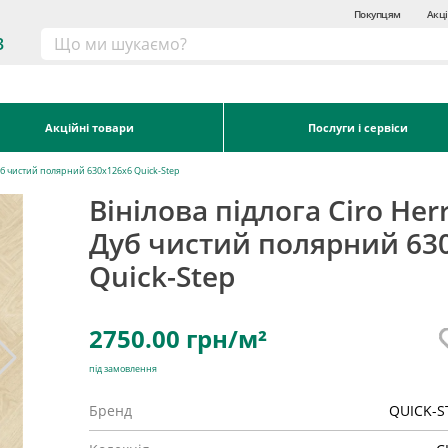
Покупцям
Акці
3
Акційні товари
Послуги і сервіси
Дуб чистий полярний 630х126x6 Quick-Step
Вінілова підлога Ciro Her
Дуб чистий полярний 63
Quick-Step
2750.00
грн/м²
під замовлення
Бренд
QUICK-S