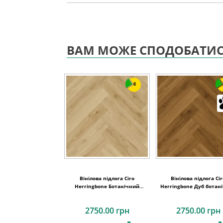
ВАМ МОЖЕ СПОДОБАТИ
6
Вінілова підлога Ciro
Вінілова підлога Ci
Herringbone Ботанічний
Herringbone Дуб ботан
бежевий 630х126x6 Quick-Step
карамельний 630х126x6 
Step
2750.00 грн
2750.00 грн