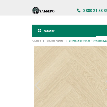
0 800 21 88 3
Каталог
Альберо
Вінілова підлога
Вінілова підлога Ciro Herringbone 