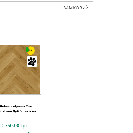
ЗАМКОВИЙ
6
Вінілова підлога Ciro
ingbone Дуб ботанічний
ний 630х126x6 Quick-Step
2750.00 грн