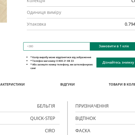
Колекція
C
Одиниця виміру
Упаковка
0.79
Замовити в 1 клік
* Колір виробу може відрізнятися від зображення
* Телефон магазину: 0 800 21 88 33
Дізнайтесь знижку
* Або залиште номер телефону, ми зателефонуємо
самі
РАКТЕРИСТИКИ
ВІДГУКИ
ТОВАРИ В КОЛЕ
БЕЛЬГІЯ
ПРИЗНАЧЕННЯ
QUICK-STEP
ВІДТІНОК
CIRO
ФАСКА