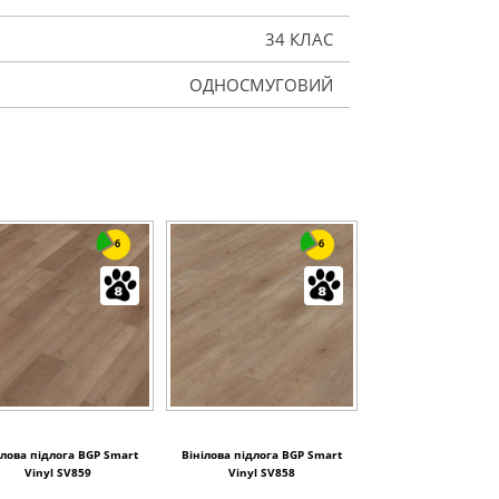
34 КЛАС
ОДНОСМУГОВИЙ
6
6
ілова підлога BGP Smart
Вінілова підлога BGP Smart
Vinyl SV859
Vinyl SV858