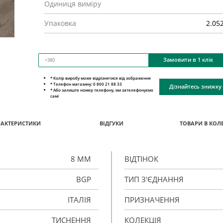
Одиниця виміру
Упаковка
2.05
Замовити в 1 клік
* Колір виробу може відрізнятися від зображення
* Телефон магазину: 0 800 21 88 33
Дізнайтесь знижку
* Або залиште номер телефону, ми зателефонуємо
самі
РАКТЕРИСТИКИ
ВІДГУКИ
ТОВАРИ В КОЛЕ
8 ММ
ВІДТІНОК
BGP
ТИП З'ЄДНАННЯ
ІТАЛІЯ
ПРИЗНАЧЕННЯ
ТИСНЕННЯ
КОЛЕКЦІЯ