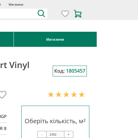
ї
Магазини
Магазини
t Vinyl
Код:
1805457
BGP
Оберіть кількість, м²
R 8
-
+