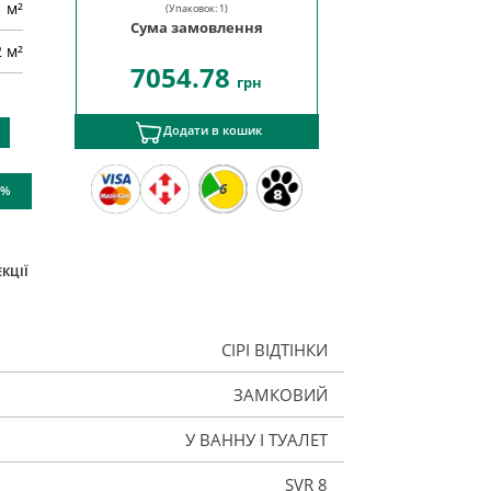
м²
(Упаковок:
1
)
Сума замовлення
2 м²
7054.78
грн
Додати в кошик
6
 %
КЦІЇ
СІРІ ВІДТІНКИ
ЗАМКОВИЙ
У ВАННУ І ТУАЛЕТ
SVR 8