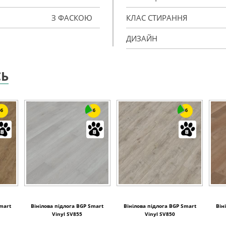
З ФАСКОЮ
КЛАС СТИРАННЯ
ДИЗАЙН
СЬ
6
6
6
Smart
Вінілова підлога BGP Smart
Вінілова підлога BGP Smart
Він
Vinyl SV855
Vinyl SV850