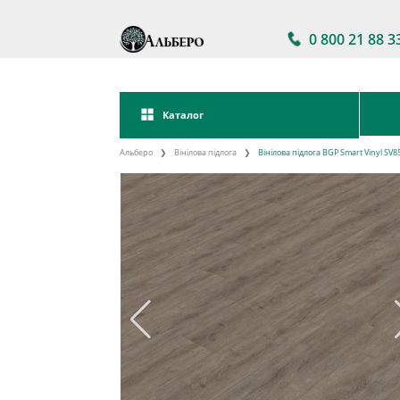
0 800 21 88 3
Каталог
Альберо
Вінілова підлога
Вінілова підлога BGP Smart Vinyl SV8