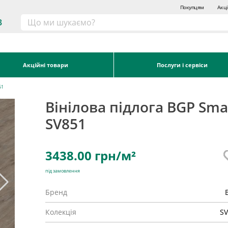
Покупцям
Акці
3
Акційні товари
Послуги і сервіси
51
Вінілова підлога BGP Smar
SV851
3438.00
грн/м²
під замовлення
Бренд
Колекція
SV