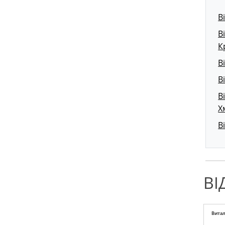
В
В
К
В
В
В
Х
В
ВІ
Витал