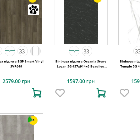
ва підлога BGP Smart Vinyl
Вінілова підлога Oceania Stone
Вінілова пі
SVR649
Logan 5G 457x914х6 Beaulieu
Temple 5G 4
Canada
2579.00 грн
1597.00 грн
159
6