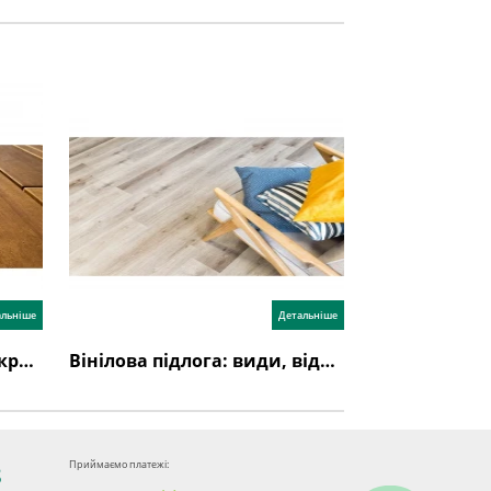
альніше
Детальніше
Як вибрати підлогове покриття?
Вінілова підлога: види, відгуки, недоліки, переваги
Приймаємо платежі:
8