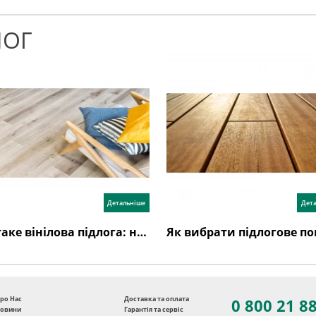
ЛОГ
Детальніше
Дет
Що таке вінілова підлога: недоліки, переваги, відгуки, як обрати?
ро Нас
Доставка та оплата
0 800 21 8
овини
Гарантія та сервіс