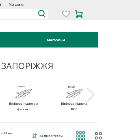
ї
Магазини
Магазини
М ЗАПОРІЖЖЯ
Вінілова підлога з
Вінілова підлога
Вінілова підлога
фаскою
BGP
ROCKO Vinyl
ти
24
на
За пріорітетом