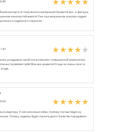
42:40
шем восторге от полученного материала! Нравится все - и фактура,
ышенная износоустойчивость! Уже при визуальном осмотре создает
прочного и надежного покрытия.
11:47
лась укладывать такой пол в комнате с повышенной влажностью.
тлично проявляет себя! Мне все нравится! А еще он очень прост в
 уходе.
в
25:03
ы в квартиру. У нее несколько собак, поэтому пол выглядел ну
нным. Теперь, надеюсь будет служить долго. Качество порадовало.