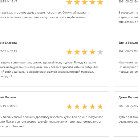
5-19 14:17:47
2021-05-03 19:
л две квартиры под сдачу с таким покрытием. Отличный вариант!
В совершенней
ится естественно, не липкий, фактурный и почти неубиваемый.
и цвет, и пов
впечатление 
рія Власова
Елена Зозуля
7-02 14:26:15
2021-08-03 20:
 вашим консультантам, що порадили вінілову підлогу. Я не дуже гарно
Немного опаса
іюся на будівельних матеріалах, тому боялася зробити хибний вибір. Але
Но материал о
ий вініл радикально відрізняється від моїх уявлень про цей матеріал.
повседневном
о круто!
рий Марков
Денис Карпо
5-19 17:08:01
2021-08-05 21:
или виниловый пол на гидрооснову в частном доме. Как по мне, получилось
Купил для мам
ьно! Лежат ровным ковром, щелей нет, на влагу и перепады температуры
очень потрепа
агируют. Отлично!