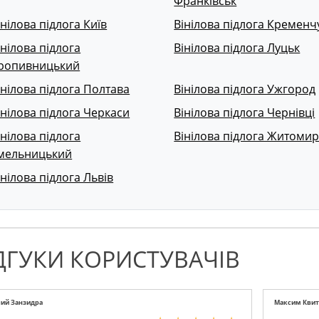
Франківськ
інілова підлога Київ
Вінілова підлога Кременч
інілова підлога
Вінілова підлога Луцьк
ропивницький
інілова підлога Полтава
Вінілова підлога Ужгород
інілова підлога Черкаси
Вінілова підлога Чернівці
інілова підлога
Вінілова підлога Житоми
мельницький
інілова підлога Львів
ДГУКИ КОРИСТУВАЧІВ
ий Занзидра
Максим Квит