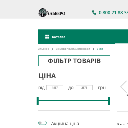
0 800 21 88 3
Каталог
Альберо
Вінілова підлога Запоріжжя
6 мм
ФІЛЬТР ТОВАРІВ
ЦІНА
від
до
грн
1597
2579
 підлога
Акції на вінілову
Вінілова підлога
кова
підлогу
клейова
Акційна ціна
Всього