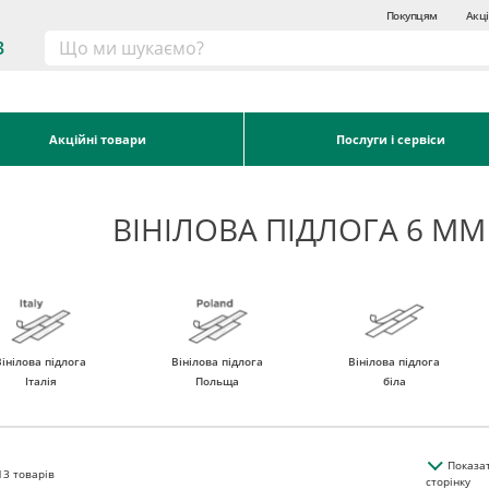
Покупцям
Акці
3
Акційні товари
Послуги і сервіси
ВІНІЛОВА ПІДЛОГА 6 М
Вінілова підлога
Вінілова підлога
Вінілова підлога
Італія
Польща
біла
Показа
13
товарів
сторінку