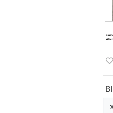
Вініл
Albe
В
В