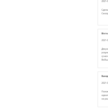
2021-0
Сдела
Смотр
Вікто
2021-0
Дякую
розум
сучасн
Вийшл
Вале
2021-0
Полож
идеал
не ре