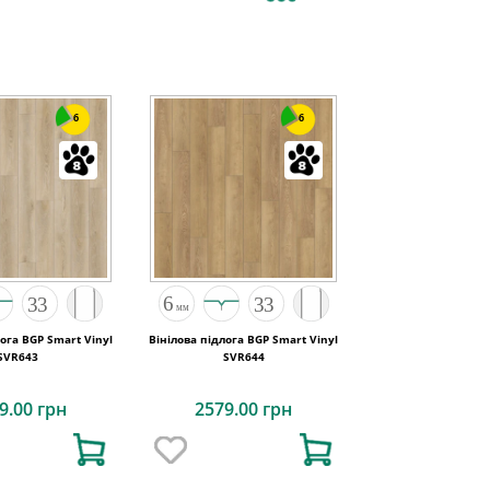
6
6
лога BGP Smart Vinyl
Вінілова підлога BGP Smart Vinyl
SVR643
SVR644
9.00 грн
2579.00 грн