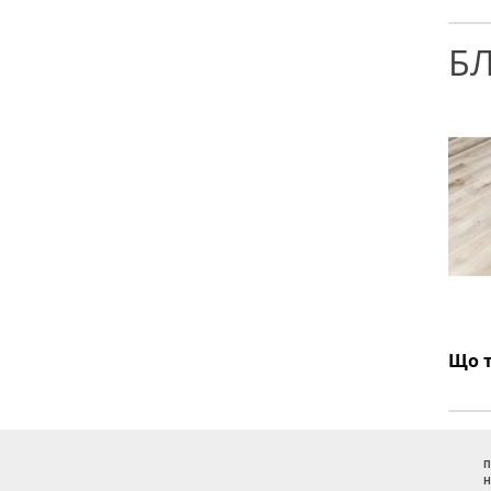
Б
П
Н