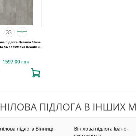
ова підлога Oceania Stone
rta 5G 457x914х6 Beaulieu
Canada
1597.00 грн
ІНІЛОВА ПІДЛОГА В ІНШИХ М
інілова підлога Вінниця
Вінілова підлога Івано-