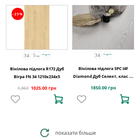
−25%
Вінілова підлога SPC I4F
Вінілова підлога R172 Дуб
Diamond Дуб Cелект, клас 34
Вігра FN 34 1210x234x5
код 2127
1850.00 грн
1,363
1025.00 грн
показати більше