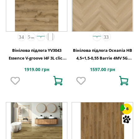
Вінілова підлога YV3043
Вінілова підлога Oceania HB
Essence V-groove I4F 3L click
4,5+1,5-0,55 Barrie 4MV 5Gi
229x1524x5
730x146x6
1919.00 грн
1597.00 грн
6