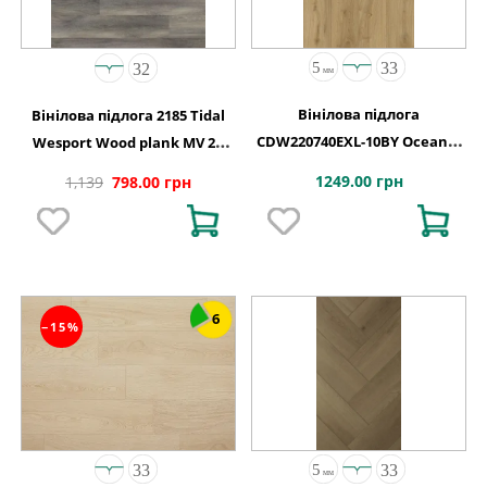
Вінілова підлога
Вінілова підлога 2185 Tidal
CDW220740EXL-10BY Oceania
Wesport Wood plank MV 2G
4+1-0,55 Vancouver 4MV 5G
1220х150х4,4
1249.00 грн
1,139
798.00 грн
1220x180x5
6
−15%