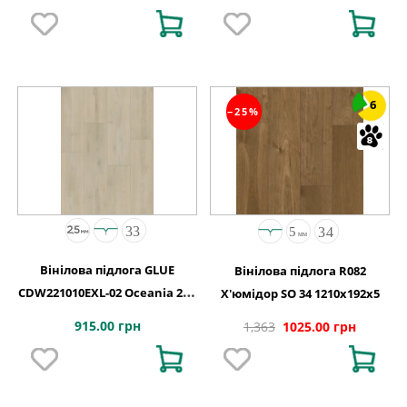
6
−25%
Вінілова підлога GLUE
Вінілова підлога R082
CDW221010EXL-02 Oceania 2,5-
Х'юмідор SO 34 1210x192x5
0,55 Wildwood 4MV GD
915.00 грн
1,363
1025.00 грн
1227х187х2,5