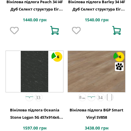
Вінілова підлога Peach 34 I4F
Вінілова підлога Barley 34 I4F
Дуб Селект структура Eir
Дуб Селект структура Eir
1234х198х4,5
підкладка XPO 1234х198х5,5
1440.00 грн
1540.00 грн
6
6
Вінілова підлога Oceania
Вінілова підлога BGP Smart
Stone Logan 5G 457x914х6
Vinyl SV858
Beaulieu Canada
1597.00 грн
3438.00 грн