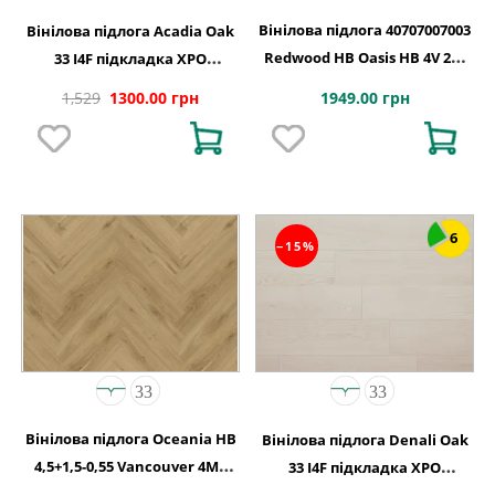
Вінілова підлога 40707007003
Вінілова підлога Acadia Oak
Redwood HB Oasis HB 4V 2G-
33 I4F підкладка XPO
5G 710x142x5
240,1x1220х5,5
1949.00 грн
1,529
1300.00 грн
6
−15%
Вінілова підлога Oceania HB
Вінілова підлога Denali Oak
4,5+1,5-0,55 Vancouver 4MV
33 I4F підкладка XPO
5Gi 730x146x6
240,1x1220х5,5