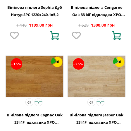
Вінілова підлога Sophia Дуб
Вінілова підлога Congaree
Натур SPC 1220х240,1х5,2
Oak 33 I4F підкладка XPO
240,1x1220х5,5
1,440
1199.00 грн
1,529
1300.00 грн
6
6
−15%
−25%
Вінілова підлога Cognac Oak
Вінілова підлога Jasper Oak
33 I4F підкладка XPO
33 I4F підкладка XPO
240,1x1220х5,5
240,1x1220х5,5