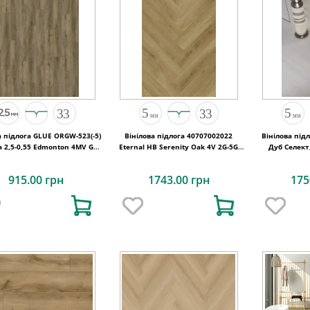
а підлога GLUE ORGW-523(-5)
Вінілова підлога 40707002022
Вінілова під
a 2,5-0,55 Edmonton 4MV GD
Eternal HB Serenity Oak 4V 2G-5G
Дуб Селект
1227х187х2,5
710x142x5
915.00 грн
1743.00 грн
175