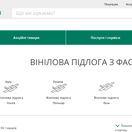
Покупцям
Акці
3
Акційні товари
Послуги і сервіси
ВІНІЛОВА ПІДЛОГА З Ф
Вінілова підлога
Вінілова підлога
Вінілова підлога
Італія
Польща
біла
Показа
192
товарів
сторінку