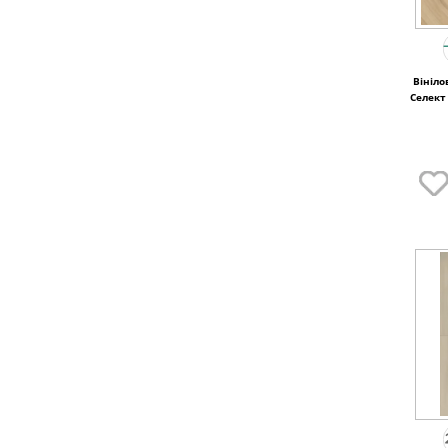
Вініло
Селект