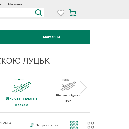
ї
Магазини
Магазини
АСКОЮ ЛУЦЬК
Вінілова підлога
Вінілова підлога
Вінілова підлога з
BGP
ROCKO Vinyl
фаскою
ти
24
на
За пріорітетом