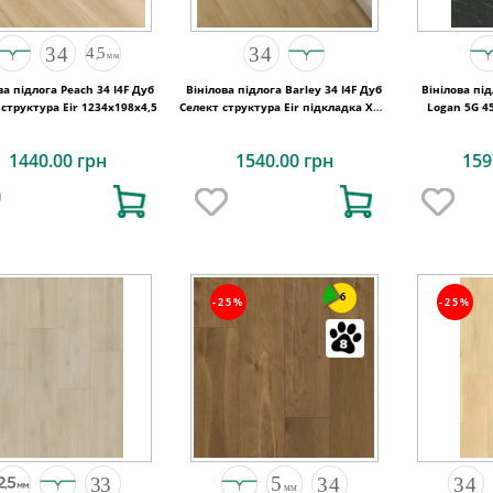
ва підлога Peach 34 I4F Дуб
Вінілова підлога Barley 34 I4F Дуб
Вінілова пі
 структура Eir 1234х198х4,5
Селект структура Eir підкладка XPO
Logan 5G 4
1234х198х5,5
1440.00 грн
1540.00 грн
159
6
-25%
-25%