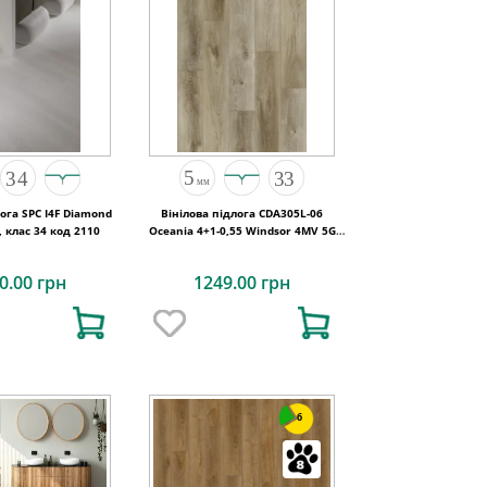
лога SPC I4F Diamond
Вінілова підлога CDA305L-06
, клас 34 код 2110
Oceania 4+1-0,55 Windsor 4MV 5G
1220x180x5
0.00 грн
1249.00 грн
6