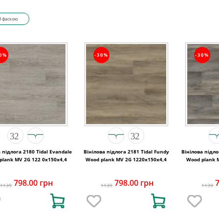
З фаскою
30%
-30%
-30%
 підлога 2180 Tidal Evandale
Вінілова підлога 2181 Tidal Fundy
Вінілова підло
plank MV 2G 122 0х150х4,4
Wood plank MV 2G 1220х150х4,4
Wood plank 
798.00 грн
798.00 грн
1139
1139
1139