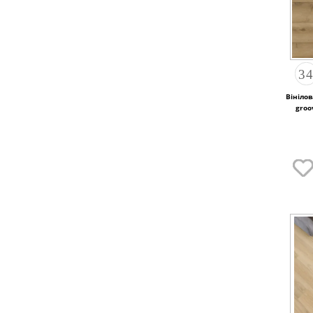
Вінілов
groo