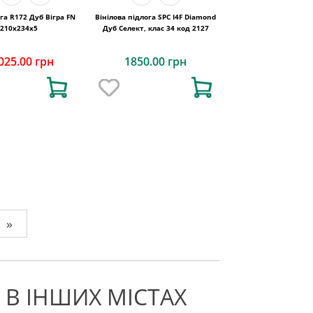
ога R172 Дуб Вігра FN
Вінілова підлога SPC I4F Diamond
1210x234x5
Дуб Cелект, клас 34 код 2127
025.00 грн
1850.00 грн
»
 В ІНШИХ МІСТАХ