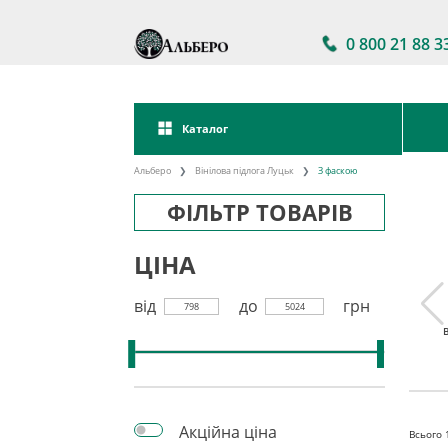
0 800 21 88 3
Каталог
Альберо
Вінілова підлога Луцьк
З фаскою
ФІЛЬТР ТОВАРІВ
ЦІНА
від
до
грн
798
5024
 підлога
Акції на вінілову
Вінілова підлога
кова
підлогу
клейова
Акційна ціна
Всього