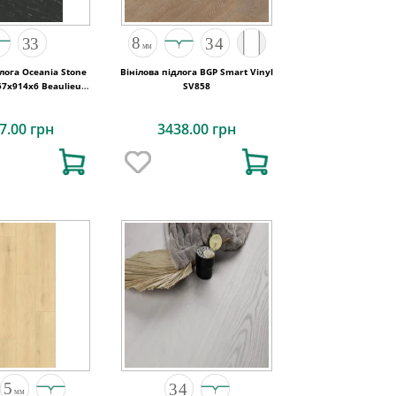
длога Oceania Stone
Вінілова підлога BGP Smart Vinyl
57x914х6 Beaulieu
SV858
Canada
7.00 грн
3438.00 грн