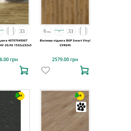
длога 40707045007
Вінілова підлога BGP Smart Vinyl
4V 2G-5G 1532x232x5
SVR645
6.00 грн
2579.00 грн
6
6