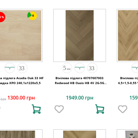
6
15%
а підлога Acadia Oak 33 I4F
Вінілова підлога 40707007003
Вінілова п
ладка XPO 240,1x1220х5,5
Redwood HB Oasis HB 4V 2G-5G
4,5+1,5-0,5
710x142x5
7
1300.00 грн
1949.00 грн
159
1529