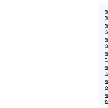
В
В
В
К
В
К
В
П
В
Ч
В
Х
В
Л