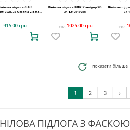
інілова підлога GLUE
Вінілова підлога R082 Х'юмідор SO
Вінілова підл
010EXL-02 Oceania 2,5-0,55
34 1210x192x5
34 
ood 4MV GD 1227х187х2,5
915.00 грн
1025.00 грн
1
1363
1363
показати більше
1
2
3
›
ІНІЛОВА ПІДЛОГА З ФАСКОЮ