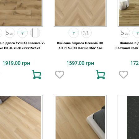
а підлога YV3043 Essence V-
Вінілова підлога Oceania HB
Вінілова пі
ve I4F 3L click 229x1524x5
4,5+1,5-0,55 Barrie 4MV 5Gi
Redwood Peak 
730x146x6
1919.00 грн
1597.00 грн
172