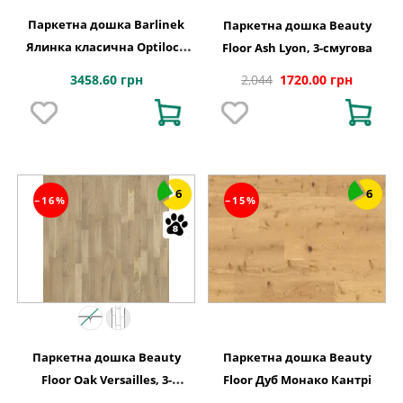
Паркетна дошка Barlinek
Паркетна дошка Beauty
Ялинка класична Optilock
Floor Ash Lyon, 3-смугова
Дуб 1 полосний Serene
3458.60 грн
2,044
1720.00 грн
1WC000002
6
6
−16%
−15%
Паркетна дошка Beauty
Паркетна дошка Beauty
Floor Oak Versailles, 3-
Floor Дуб Монако Кантрі
смугова