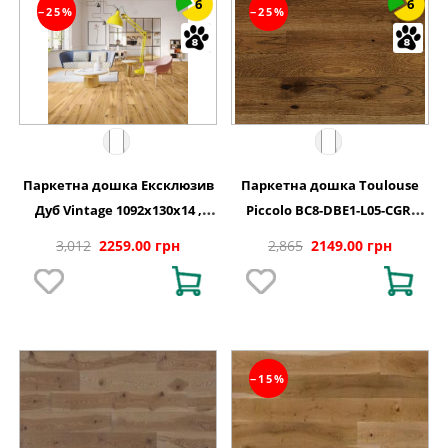
6
6
−25%
−25%
Паркетна дошка Ексклюзив
Паркетна дошка Toulouse
Дуб Vintage 1092x130x14 ,
Piccolo BC8-DBE1-L05-CGR-
BC8-DBE1-L05-XXR-K14130-I
K14130-N Дуб 1 полосний
3,012
2259.00 грн
2,865
2149.00 грн
матовий лак 1092х130х14 мм
−15%