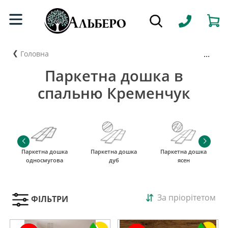
...
Головна
Паркетна дошка в
спальню Кременчук
Паркетна дошка
Паркетна дошка
Паркетна дошка
односмугова
дуб
ясен
За пріорітетом
ФІЛЬТРИ