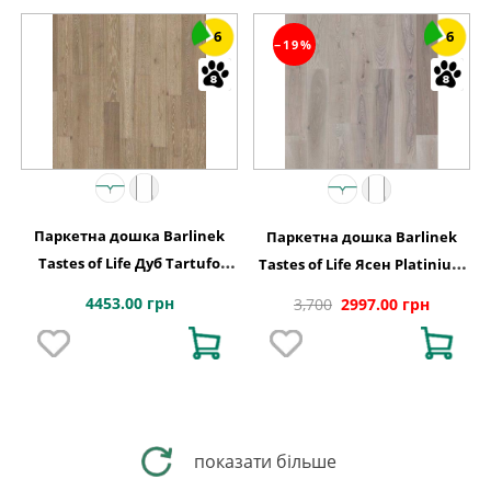
6
6
−19%
Паркетна дошка Barlinek
Паркетна дошка Barlinek
Tastes of Life Дуб Tartufo
Tastes of Life Ясен Platinium
Grande, 1-смугова
Grande, 1-смугова 1WG000554
4453.00 грн
3,700
2997.00 грн
показати більше