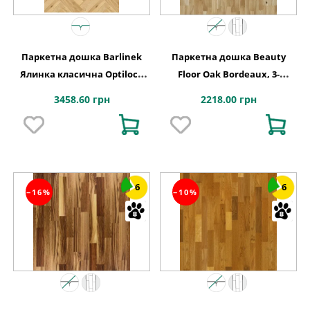
Паркетна дошка Barlinek
Паркетна дошка Beauty
Ялинка класична Optilock
Floor Oak Bordeaux, 3-
Дуб 1 полосний Ramsey
смугова
3458.60 грн
2218.00 грн
1WC000015
6
6
−16%
−10%