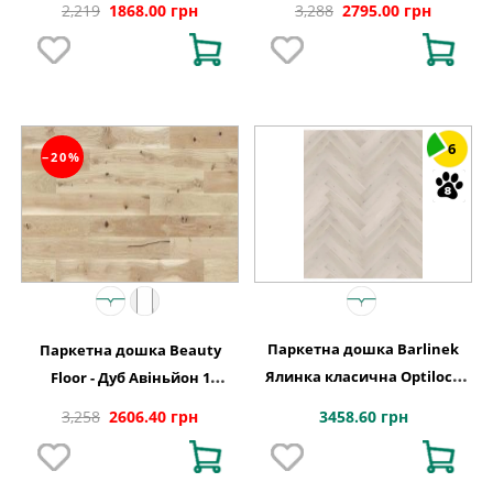
2,219
1868.00 грн
3,288
2795.00 грн
6
−20%
Паркетна дошка Barlinek
Паркетна дошка Beauty
Ялинка класична Optilock
Floor - Дуб Авіньйон 1
Дуб 1 полосний Cappuccino
полосний тонований Варіус
3458.60 грн
3,258
2606.40 грн
1WC000001