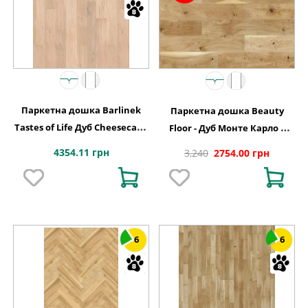
Паркетна дошка Barlinek
Паркетна дошка Beauty
Tastes of Life Дуб Cheesecake
Floor - Дуб Монте Карло 1
Grande, 1-смугова
полосний Варіус
4354.11 грн
3,240
2754.00 грн
6
6