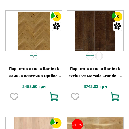
6
6
Паркетна дошка Barlinek
Паркетна дошка Barlinek
Ялинка класична Optilock
Exclusive Marsala Grande, 1-
Дуб 1 полосний Mainland
смугова
3458.60 грн
3743.03 грн
1WC000003
6
−15%