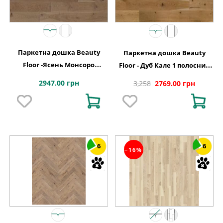
Паркетна дошка Beauty
Паркетна дошка Beauty
Floor -Ясень Монсоро
Floor - Дуб Кале 1 полосний
однополосний тонований
тонований Варіус
2947.00 грн
3,258
2769.00 грн
Кантрі
6
6
−16%