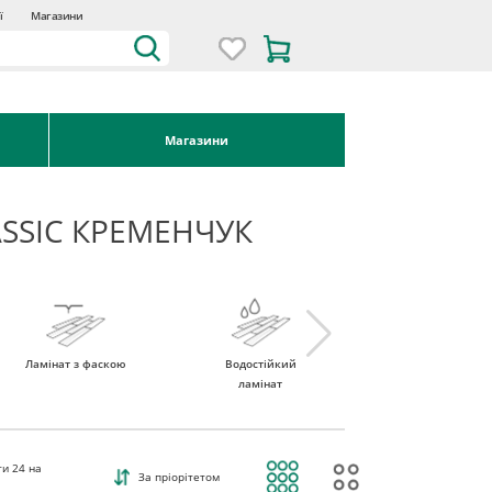
ї
Магазини
Магазини
ASSIC КРЕМЕНЧУК
Ламінат з фаскою
Водостійкий
Ламінат 32 клас
ламінат
ти
24
на
За пріорітетом