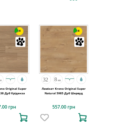
6
6
no Original Super
Ламінат Krono Original Super
338 Дуб Кріденза
Natural 5985 Дуб Шервуд
7.00 грн
557.00 грн