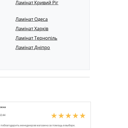
Ламінат Кривий Ріг
Ламінат Одеса
Ламінат Харків
Ламінат Тернопіль
Ламінат Дніпро
ежна
02:44
я поблагодарить менеджеров магазина за помощь в выборе.