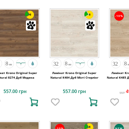
6
6
-10%
нат Krono Original Super
Ламінат Krono Original Super
Ламінат Kro
tural 8274 Дуб Модена
Natural K484 Дуб Місті Стерлінг
Natural K485 
557.00 грн
557.00 грн
4
557
6
-10%
NEW