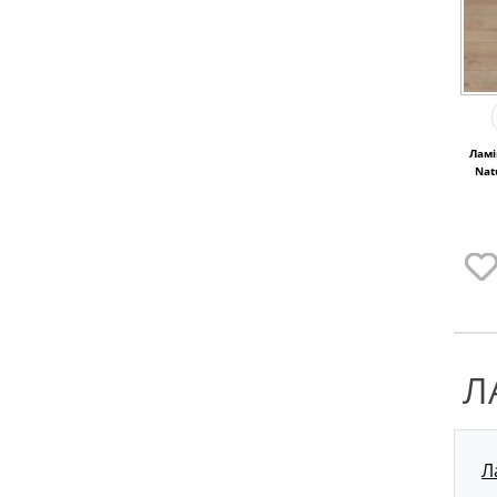
Ламі
Nat
Л
Л