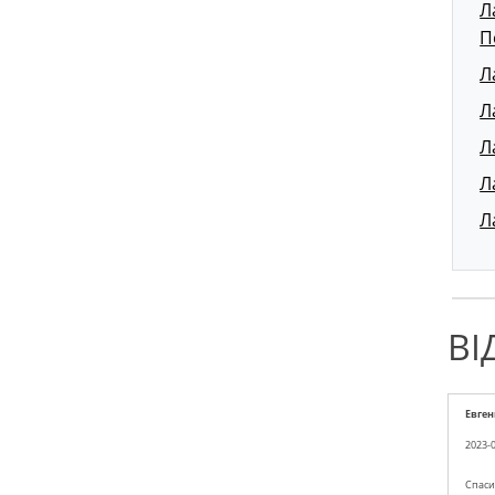
Л
П
Л
Л
Л
Л
Л
ВІ
Евге
2023-0
Спаси