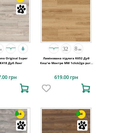
no Original Super
Ламінована підлога K652 Дуб
 K418 Дуб Лонг
Кеш'ю Монтре MW 1click2go pure
plus 1288x195x8
7.00 грн
619.00 грн
6
6