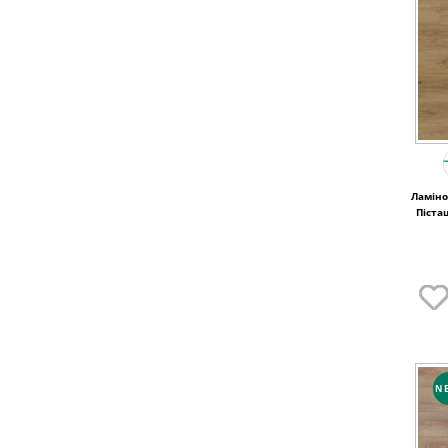
Ламіно
Піста
N