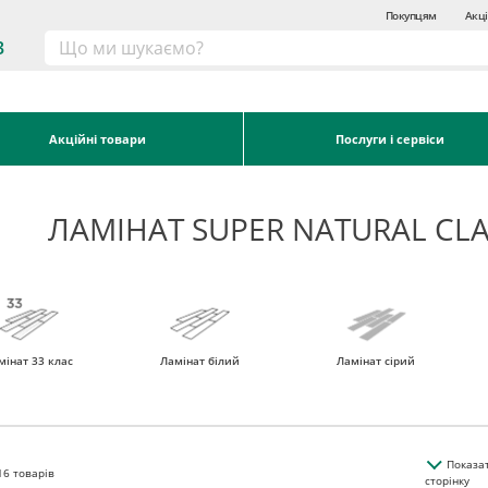
Покупцям
Акці
3
Акційні товари
Послуги і сервіси
ЛАМІНАТ SUPER NATURAL CL
мінат 33 клас
Ламінат білий
Ламінат сірий
Показа
16
товарів
сторінку