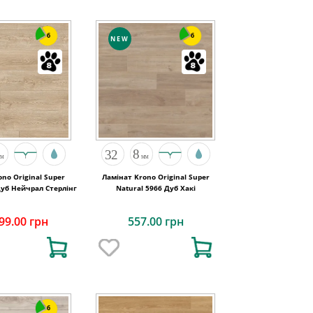
6
6
NEW
no Original Super
Ламінат Krono Original Super
Дуб Нейчрал Стерлінг
Natural 5966 Дуб Хакі
99.00 грн
557.00 грн
6