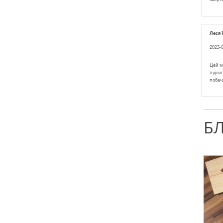
Леся 
2023-0
Цей ма
підлог
побач
Б