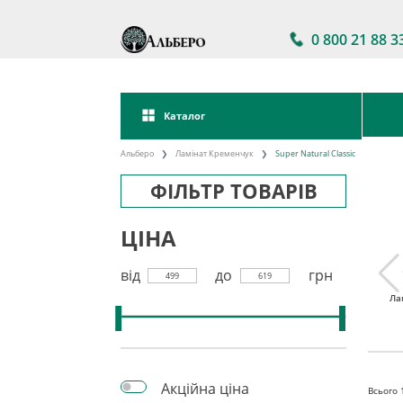
0 800 21 88 3
Каталог
Альберо
Ламінат Кременчук
Super Natural Classic
ФІЛЬТР ТОВАРІВ
ЦІНА
від
до
грн
499
619
тійкий
Ламінат 32 клас
Акції на ламінат
Ла
інат
Акційна ціна
Всього