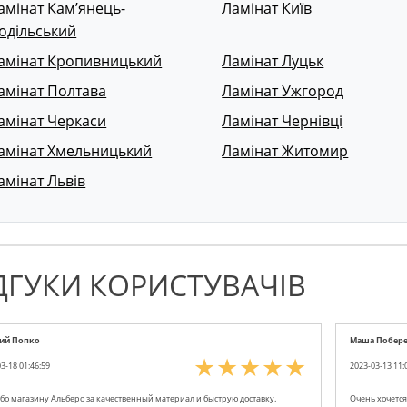
амінат Кам’янець-
Ламінат Київ
одільський
амінат Кропивницький
Ламінат Луцьк
амінат Полтава
Ламінат Ужгород
амінат Черкаси
Ламінат Чернівці
амінат Хмельницький
Ламінат Житомир
амінат Львів
ДГУКИ КОРИСТУВАЧІВ
ний Попко
Маша Побер
3-18 01:46:59
2023-03-13 11:
бо магазину Альберо за качественный материал и быструю доставку.
Очень хочетс