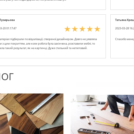
Пузирьова
Татьяна Хре
3-20 01:17:47
2023-03-28 16:
теріал підбирали по візуалізації, створеної дизайнером. Довго не уявляла
Спасибо мене
и з цим покриттям, але коли робота була закінчена, розставили меблі, то
ила такий результат, як на картинці. Дуже стильний та нетиповий.
ЛОГ