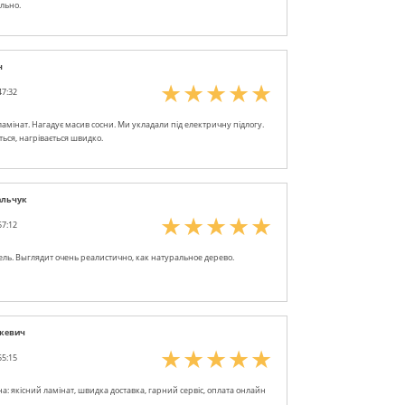
льно.
н
47:32
амінат. Нагадує масив сосни. Ми укладали під електричну підлогу.
ться, нагрівається швидко.
альчук
57:12
ль. Выглядит очень реалистично, как натуральное дерево.
акевич
55:15
на: якісний ламінат, швидка доставка, гарний сервіс, оплата онлайн