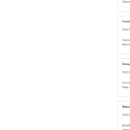
Ламин
Соло
2023-0
Ламін
форма
Олін
2023-0
Не ск
Рада, 
Марк
2023-0
Дизай
зверт