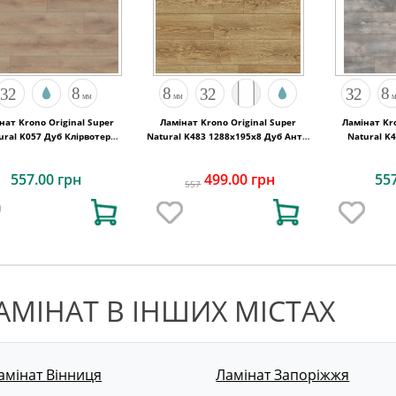
нат Krono Original Super
Ламінат Krono Original Super
Ламінат Kro
ural K057 Дуб Клірвотер
Natural K483 1288x195x8 Дуб Антік
Natural K
1288x195x8
Стерлінг
557.00 грн
499.00 грн
55
557
АМІНАТ В ІНШИХ МІСТАХ
амінат Вінниця
Ламінат Запоріжжя