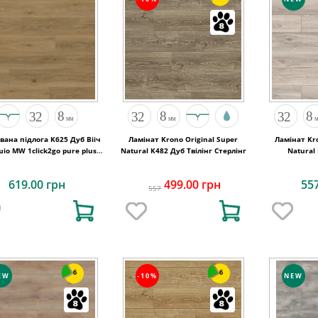
вана підлога K625 Дуб Вііч
Ламінат Krono Original Super
Ламінат Kro
шіо MW 1click2go pure plus
Natural K482 Дуб Твілінг Стерлінг
Natural
1288x195x8
619.00 грн
499.00 грн
55
557
6
6
EW
-10%
NEW