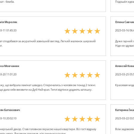
ат - бомба.
Подошёл идеа
мія Мороляк
Олена Савчи
3-11 01:45:33
2023-03-16 06:
ат сподобався за акуратний зовнішній вигляд. Легкий малюнок широкий
Дуже гарний л
т.
Ніде не здуває
ька Мовчанюк
Алексей Ков
3-20 11:01:20
2023-03-25 05:
ажу, що вибрала ламінат швидко. Сперечались з чоловіком понад 2 тижні.
Красивая моде
що дала себе вмовити на Дуб Нейчрал. Теплі відтінки додають затишку.
іян Батюкевич
Катерина Їж
3-10 20:02:10
2023-03-22 03:
нерський декор. Став головною окрасою нашої квартири. Всі гості відразу
Всім задоволе
ають увагу. Виглядає дорожче, ніж реально коштує.