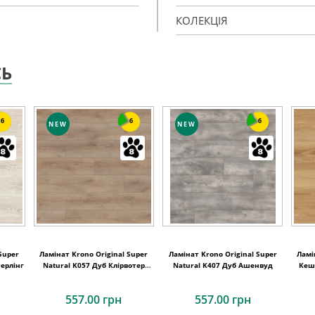
КОЛЕКЦІЯ
СЬ
6
6
6
NEW
NEW
Super
Ламінат Krono Original Super
Ламінат Krono Original Super
Ламі
терлінг
Natural K057 Дуб Клірвотер
Natural K407 Дуб Ашенвуд
Кеш
1288x195x8
557.00 грн
557.00 грн