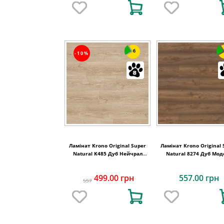
6
-10%
Ламінат Krono Original Super
Ламінат Krono Original 
Natural K485 Дуб Нейчрал
Natural 8274 Дуб Мод
Стерлінг
499.00 грн
557.00 грн
557