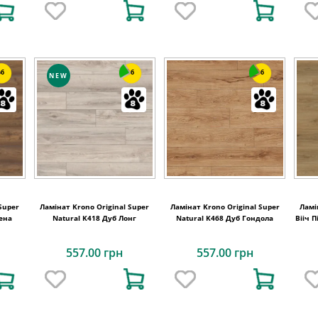
6
6
6
NEW
Super
Ламінат Krono Original Super
Ламінат Krono Original Super
Ламі
ена
Natural K418 Дуб Лонг
Natural K468 Дуб Гондола
Вііч 
557.00 грн
557.00 грн