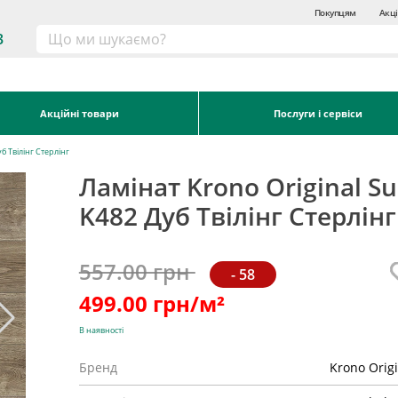
Покупцям
Акці
3
Акційні товари
Послуги і сервіси
б Твілінг Стерлінг
Ламінат Krono Original Su
K482 Дуб Твілінг Стерлінг
557.00 грн
- 58
499.00
грн/м²
В наявності
Бренд
Krono Orig