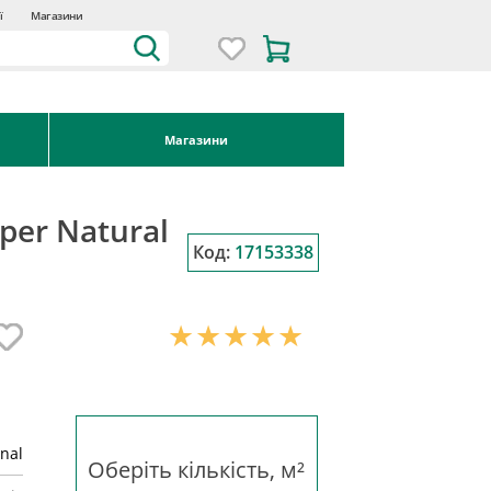
ї
Магазини
Магазини
per Natural
Код:
17153338
inal
Оберіть кількість, м²