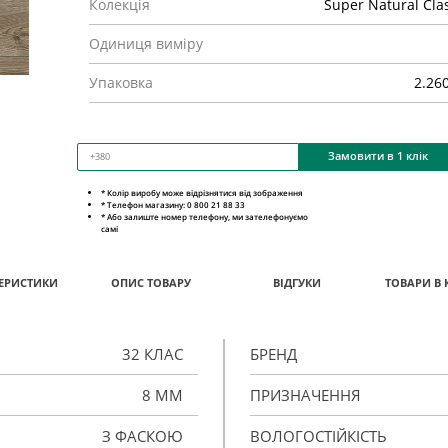
Колекція
Super Natural Cla
Одиниця виміру
Упаковка
2.26
Замовити в 1 клік
* Колір виробу може відрізнятися від зображення
* Телефон магазину: 0 800 21 88 33
* Або залиште номер телефону, ми зателефонуємо
самі
ЕРИСТИКИ
ОПИС ТОВАРУ
ВІДГУКИ
ТОВАРИ В 
32 КЛАС
БРЕНД
8 ММ
ПРИЗНАЧЕННЯ
З ФАСКОЮ
ВОЛОГОСТІЙКІСТЬ