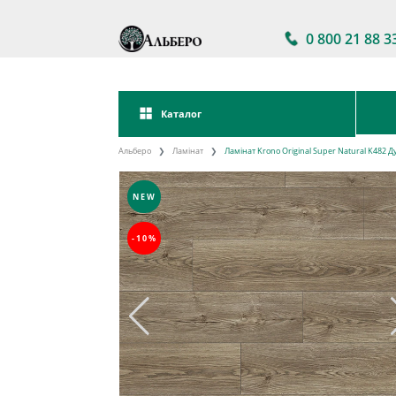
0 800 21 88 3
Каталог
Альберо
Ламінат
Ламінат Krono Original Super Natural K482 Ду
NEW
-10%