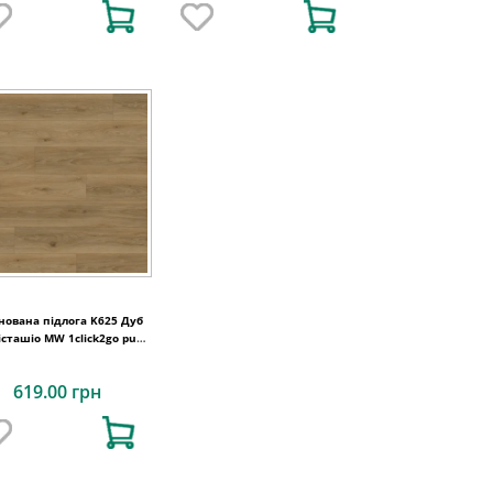
нована підлога K625 Дуб
Пісташіо MW 1click2go pure
plus 1288x195x8
619.00 грн