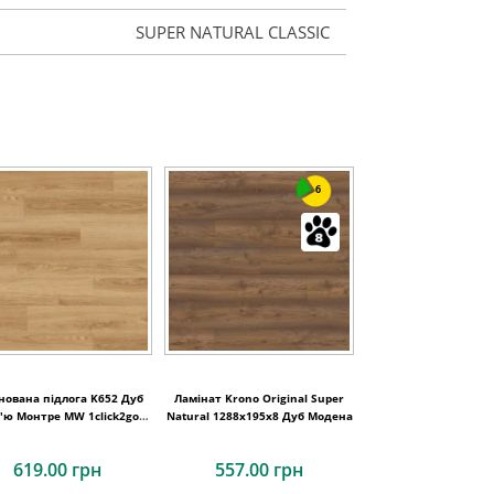
SUPER NATURAL CLASSIC
6
нована підлога K652 Дуб
Ламінат Krono Original Super
'ю Монтре MW 1click2go
Natural 1288x195x8 Дуб Модена
pure plus 1288x195x8
619.00 грн
557.00 грн