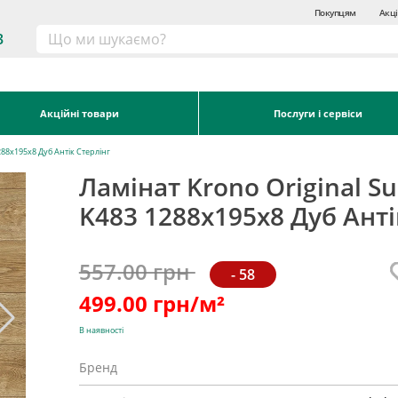
Покупцям
Акці
3
Акційні товари
Послуги і сервіси
288x195x8 Дуб Антік Стерлінг
Ламінат Krono Original Su
K483 1288x195x8 Дуб Анті
557.00 грн
- 58
499.00
грн/м²
В наявності
Бренд