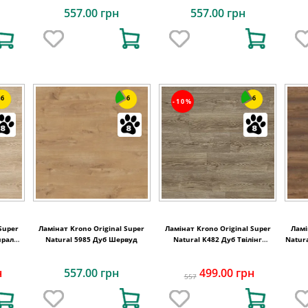
557.00 грн
557.00 грн
6
6
6
-10%
Super
Ламінат Krono Original Super
Ламінат Krono Original Super
Ламі
чрал
Natural 5985 Дуб Шервуд
Natural K482 Дуб Твілінг
Natur
Стерлінг
н
557.00 грн
499.00 грн
557