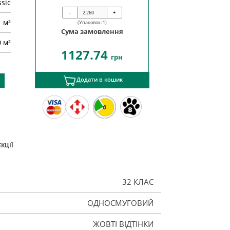
ssic
-
+
м²
(Упаковок:
1
)
Сума замовлення
0 м²
1127.74
грн
Додати в кошик
6
КЦІЇ
32 КЛАС
ОДНОСМУГОВИЙ
ЖОВТІ ВІДТІНКИ