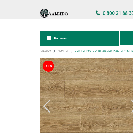
0 800 21 88 3
Каталог
Альберо
Ламінат
Ламінат Krono Original Super Natural K483 1
-10%