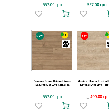
557.00 грн
557.00 грн
6
NEW
-10%
Ламінат Krono Original Super
Ламінат Krono Original 
Natural K338 Дуб Кріденза
Natural K485 Дуб Ней
Стерлінг
557.00 грн
499.00 гр
557