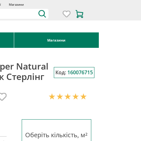
ї
Магазини
Магазини
per Natural
Код:
160076715
к Стерлінг
Оберіть кількість, м²