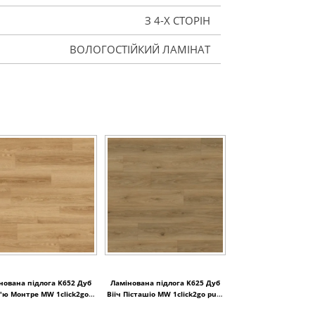
З 4-Х СТОРІН
ВОЛОГОСТІЙКИЙ ЛАМІНАТ
нована підлога K652 Дуб
Ламінована підлога K625 Дуб
'ю Монтре MW 1click2go
Вііч Пісташіо MW 1click2go pure
pure plus 1288x195x8
plus 1288x195x8