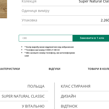
Колекція
Super Natural Cla
Одиниця виміру
Упаковка
2.26
Замовити в 1 клік
* Колір виробу може відрізнятися від зображення
* Телефон магазину: 0 800 21 88 33
* Або залиште номер телефону, ми зателефонуємо
самі
РАКТЕРИСТИКИ
ВІДГУКИ
ТОВАРИ В КОЛЕ
ПОЛЬЩА
КЛАС СТИРАННЯ
SUPER NATURAL CLASSIC
ДИЗАЙН
У ВІТАЛЬНЮ
ВІДТІНОК