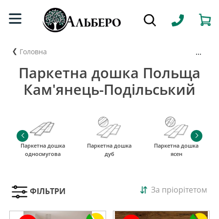
...
Головна
Паркетна дошка Польща
Кам'янець-Подільський
Паркетна дошка
Паркетна дошка
Паркетна дошка
односмугова
дуб
ясен
За пріорітетом
ФІЛЬТРИ