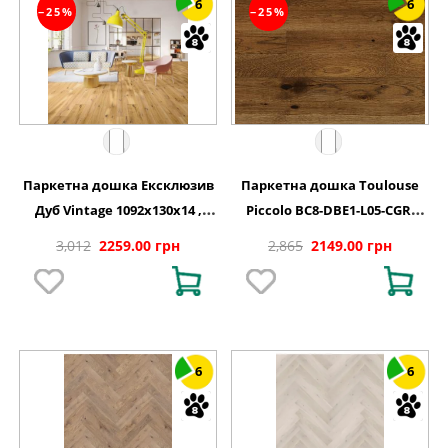
6
6
−25%
−25%
Паркетна дошка Ексклюзив
Паркетна дошка Toulouse
Дуб Vintage 1092x130x14 ,
Piccolo BC8-DBE1-L05-CGR-
BC8-DBE1-L05-XXR-K14130-I
K14130-N Дуб 1 полосний
3,012
2259.00 грн
2,865
2149.00 грн
матовий лак 1092х130х14 мм
6
6