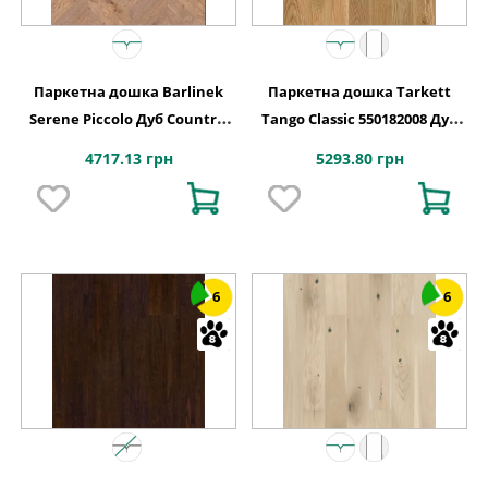
Паркетна дошка Barlinek
Паркетна дошка Tarkett
Serene Piccolo Дуб Country,
Tango Classic 550182008 Дуб
1-смугова
Коттедж Браш, 1-смугова
4717.13 грн
5293.80 грн
6
6