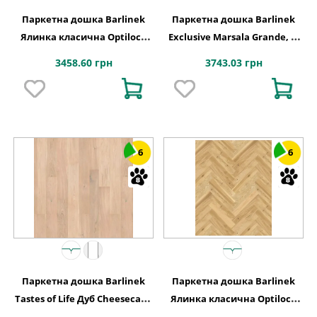
Паркетна дошка Barlinek
Паркетна дошка Barlinek
Ялинка класична Optilock
Exclusive Marsala Grande, 1-
Дуб 1 полосний Mainland
смугова
3458.60 грн
3743.03 грн
1WC000003
6
6
Паркетна дошка Barlinek
Паркетна дошка Barlinek
Tastes of Life Дуб Cheesecake
Ялинка класична Optilock
Grande, 1-смугова
Дуб 1 полосний Ramsey