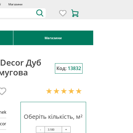
ї
Магазини
Магазини
 Decor Дуб
Код:
13832
смугова
inek
Оберіть кількість, м²
cor
-
+