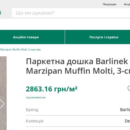
Покупцям
Акці
3
Акційні товари
Послуги і сервіси
Marzipan Muffin Molti, 3-смугова
Паркетна дошка Barlinek
Marzipan Muffin Molti, 3-
2863.16
грн/м²
під замовлення
Бренд
Barl
Колекція
De