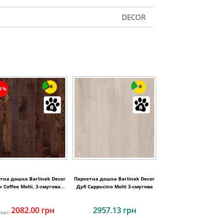
DECOR
6
6
18%
тна дошка Barlinek Decor
Паркетна дошка Barlinek Decor
н Coffee Molti, 3-смугова
Дуб Cappucino Molti 3-смугова
3WG000653
2082.00 грн
2957.13 грн
2541