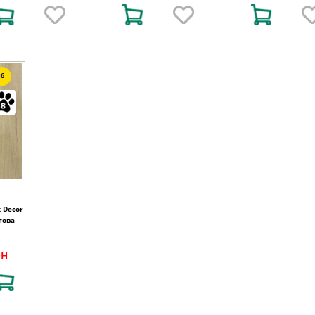
6
 Decor
угова
рн