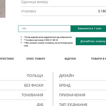
Одиниця виміру
Упаковка
3.18
Замовити в 1 клік
* Колір виробу може відрізнятися від зображення
* Телефон магазину: 0 800 21 88 33
Дізнайтесь знижку
* Або залиште номер телефону, ми зателефонуємо
самі
ЕРИСТИКИ
ОПИС ТОВАРУ
ВІДГУКИ
ТОВАРИ В 
ПОЛЬЩА
ДИЗАЙН
БЕЗ ФАСКИ
БРЕНД
ТОНУВАННЯ
ПРИЗНАЧЕННЯ
ДУБ
ТИП З'ЄДНАННЯ