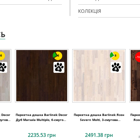
КОЛЕКЦІЯ
СЬ
6
6
6
-
 Decor
Паркетна дошка Barlinek Decor
Паркетна дошка Barlinek Ясен
Парке
мугова
Дуб Marsala Multiplo, 6-смугова
Severn Molti, 3-смугова
Ясе
6WG000007
3WG000706
2235.53 грн
2491.38 грн