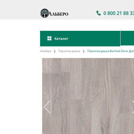
0 800 21 88 3
Каталог
Альберо
Паркетна дошка
Паркетна дошка Barlinek Decor Дуб 