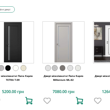
існі двері
і міжкімнатні Папа Карло
Двері міжкімнатні Папа Карло
Двері міжк
TETRA T-09
Millenium ML-62
5200.00 грн
7080.00 грн
126