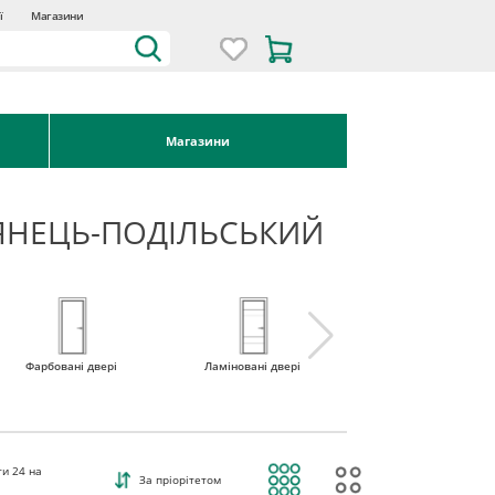
ї
Магазини
Магазини
'ЯНЕЦЬ-ПОДІЛЬСЬКИЙ
Фарбовані двері
Ламіновані двері
Міжкімнатні двері 
наявності
ти
24
на
За пріорітетом