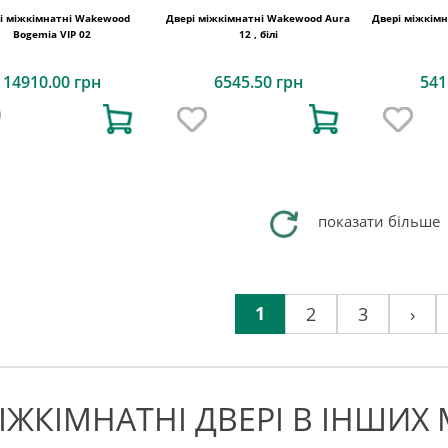
і міжкімнатні Wakewood
Двері міжкімнатні Wakewood Aura
Двері міжкім
Bogemia VIP 02
12 , білі
14910.00 грн
6545.50 грн
541
показати більше
1
2
3
›
ІЖКІМНАТНІ ДВЕРІ В ІНШИХ 