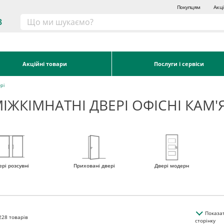
Покупцям
Акці
3
Акційні товари
Послуги і сервіси
ері
ІЖКІМНАТНІ ДВЕРІ ОФІСНІ КАМ
ері розсувні
Приховані двері
Двері модерн
Показа
228
товарів
сторінку