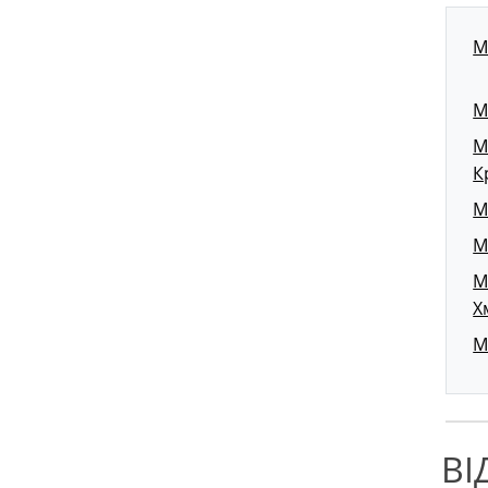
М
М
М
К
М
М
М
Х
М
ВІ