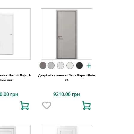
+
натні Rezult Лофт А
Двері міжкімнатні Папа Карло Plato
ілий мат
24
0.00 грн
9210.00 грн