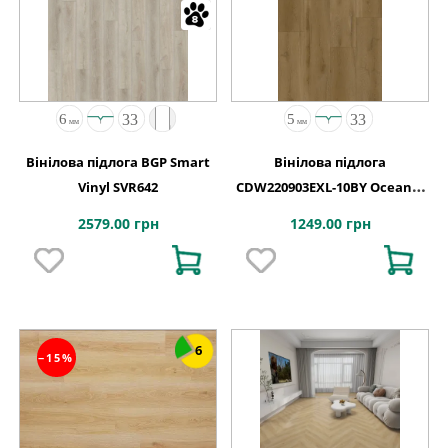
Вінілова підлога BGP Smart
Вінілова підлога
Vinyl SVR642
CDW220903EXL-10BY Oceania
4+1-0,55 Victoria 4MV 5G
2579.00 грн
1249.00 грн
1220x180x5
6
−15%