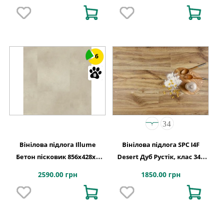
6
Вінілова підлога Illume
Вінілова підлога SPC I4F
Бетон пісковик 856х428x6
Desert Дуб Рустік, клас 34 ,
Quick-Step
підкладка код 1403
2590.00 грн
1850.00 грн