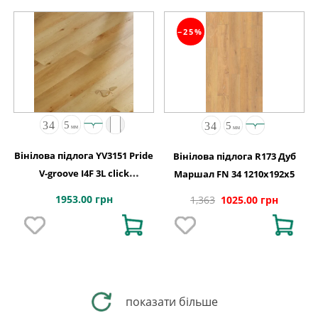
−25%
Вінілова підлога YV3151 Pride
Вінілова підлога R173 Дуб
V-groove I4F 3L click
Маршал FN 34 1210x192x5
229x1830x5
1953.00 грн
1,363
1025.00 грн
показати більше