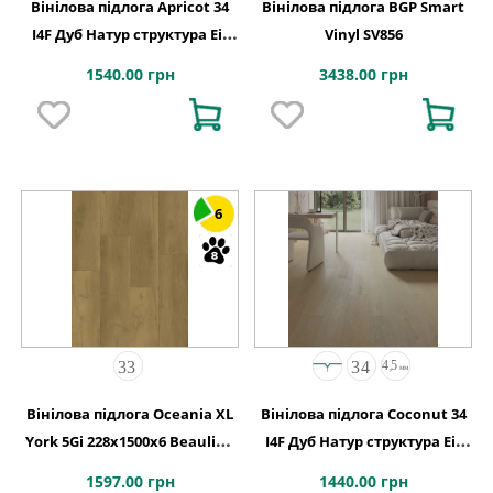
Вінілова підлога Apricot 34
Вінілова підлога BGP Smart
I4F Дуб Натур структура Eir
Vinyl SV856
підкладка XPO 1234х198х5,5
1540.00 грн
3438.00 грн
6
Вінілова підлога Oceania XL
Вінілова підлога Coconut 34
York 5Gi 228x1500х6 Beaulieu
I4F Дуб Натур структура Eir
Canada
1234х198х4,5
1597.00 грн
1440.00 грн