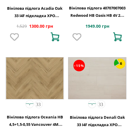
Вінілова підлога 40707007003
Вінілова підлога Acadia Oak
Redwood HB Oasis HB 4V 2G-
33 I4F підкладка XPO
5G 710x142x5
240,1x1220х5,5
1949.00 грн
1,529
1300.00 грн
6
−15%
Вінілова підлога Oceania HB
Вінілова підлога Denali Oak
4,5+1,5-0,55 Vancouver 4MV
33 I4F підкладка XPO
5Gi 730x146x6
240,1x1220х5,5