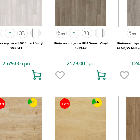
ва підлога BGP Smart Vinyl
Вінілова підлога BGP Smart Vinyl
Вінілова підл
SVR641
SVR647
4+1-0,55 Milt
2579.00 грн
2579.00 грн
124
6
6
25%
-15%