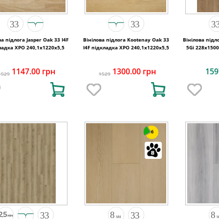
ва підлога Jasper Oak 33 I4F
Вінілова підлога Kootenay Oak 33
Вінілова підл
ладка XPO 240,1x1220х5,5
I4F підкладка XPO 240,1x1220х5,5
5Gi 228x1500
1147.00 грн
1300.00 грн
159
1529
1529
6