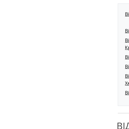
В
В
В
К
В
В
В
Х
В
ВІ