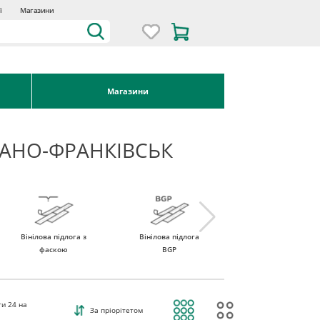
ї
Магазини
Магазини
ІВАНО-ФРАНКІВСЬК
Вінілова підлога з
Вінілова підлога
Вінілова підлога
фаскою
BGP
ROCKO Vinyl
ти
24
на
За пріорітетом