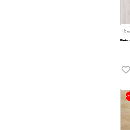
Вініло
-