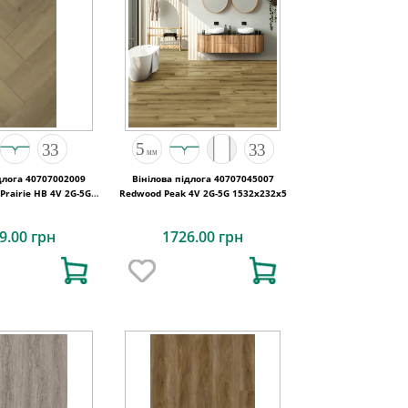
длога 40707002009
Вінілова підлога 40707045007
rairie HB 4V 2G-5G
Redwood Peak 4V 2G-5G 1532x232x5
10x142x5
9.00 грн
1726.00 грн