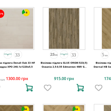
6
15%
ва підлога Denali Oak 33 I4F
Вінілова підлога GLUE ORGW-523(-5)
Вінілова пі
ладка XPO 240,1x1220х5,5
Oceania 2,5-0,55 Edmonton 4MV GD
Eternal HB S
1227х187х2,5
7
1300.00 грн
915.00 грн
174
1529
6
6