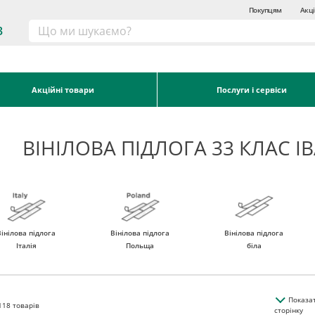
Покупцям
Акці
3
Акційні товари
Послуги і сервіси
ВІНІЛОВА ПІДЛОГА 33 КЛАС 
Вінілова підлога
Вінілова підлога
Вінілова підлога
Італія
Польща
біла
Показа
118
товарів
сторінку