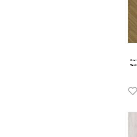
Віні
Win