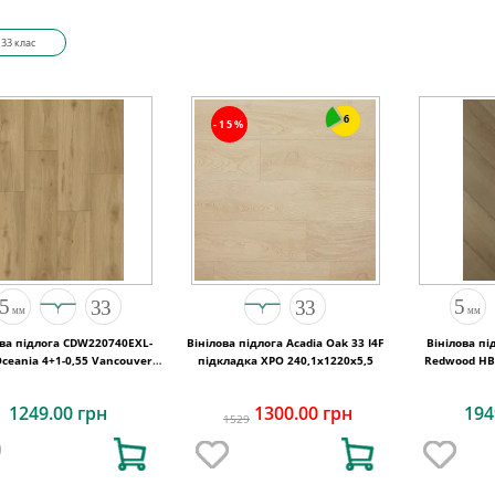
33 клас
6
-15%
ова підлога CDW220740EXL-
Вінілова підлога Acadia Oak 33 I4F
Вінілова пі
ceania 4+1-0,55 Vancouver
підкладка XPO 240,1x1220х5,5
Redwood HB 
4MV 5G 1220x180x5
7
1249.00 грн
1300.00 грн
194
1529