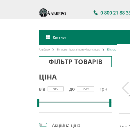
0 800 21 88 3
Каталог
Альберо
Вінілова підлога Івано-Франківськ
33 клас
ФІЛЬТР ТОВАРІВ
ЦІНА
від
до
грн
915
2579
 підлога
Акції на вінілову
Вінілова підлога
кова
підлогу
клейова
Акційна ціна
Всього