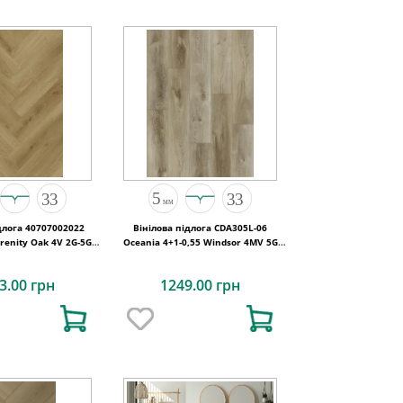
длога 40707002022
Вінілова підлога CDA305L-06
erenity Oak 4V 2G-5G
Oceania 4+1-0,55 Windsor 4MV 5G
10x142x5
1220x180x5
3.00 грн
1249.00 грн