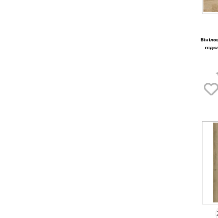
Вініло
підк