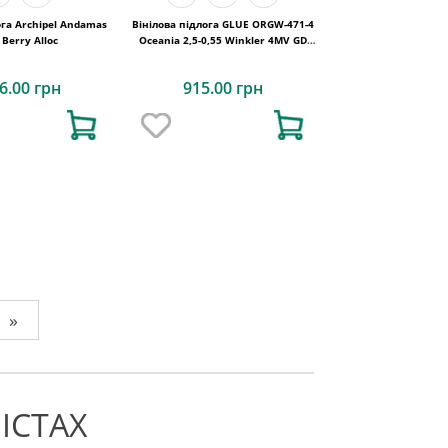
ога Archipel Andamas
Вінілова підлога GLUE ORGW-471-4
 Berry Alloc
Oceania 2,5-0,55 Winkler 4MV GD
1227х187х2,5
6.00 грн
915.00 грн
»
ІСТАХ