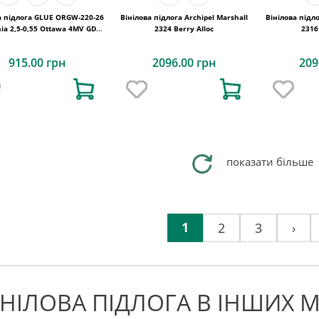
а підлога GLUE ORGW-220-26
Вінілова підлога Archipel Marshall
Вінілова підл
ia 2,5-0,55 Ottawa 4MV GD
2324 Berry Alloc
2316
1227х187х2,5
915.00 грн
2096.00 грн
209
показати більше
1
2
3
›
ІНІЛОВА ПІДЛОГА В ІНШИХ М