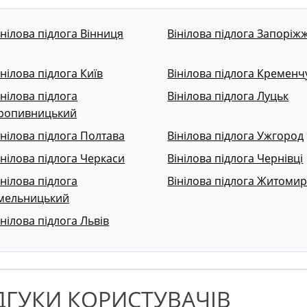
інілова підлога Вінниця
Вінілова підлога Запоріж
інілова підлога Київ
Вінілова підлога Кременч
інілова підлога
Вінілова підлога Луцьк
ропивницький
інілова підлога Полтава
Вінілова підлога Ужгород
інілова підлога Черкаси
Вінілова підлога Чернівці
інілова підлога
Вінілова підлога Житоми
мельницький
інілова підлога Львів
ДГУКИ КОРИСТУВАЧІВ