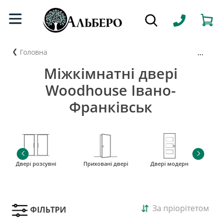
...
Головна
Міжкімнатні двері
Woodhouse Івано-
Франківськ
Двері розсувні
Приховані двері
Двері модерн
і
За пріорітетом
ФІЛЬТРИ