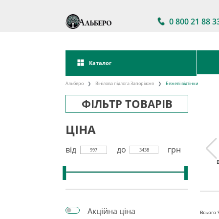
0 800 21 88 3
Каталог
Альберо
Вінілова підлога Запоріжжя
Бежеві відтінки
ФІЛЬТР ТОВАРІВ
ЦІНА
від
до
грн
997
3438
 підлога
Акції на вінілову
Вінілова підлога
кова
підлогу
клейова
Акційна ціна
Всього