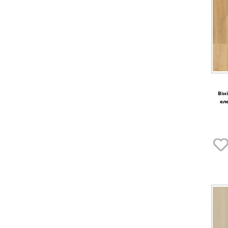
Він
ел
1