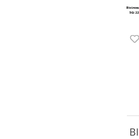
Вінілов
5Gi 2
В