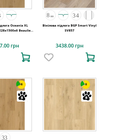
ідлога Oceania XL
Вінілова підлога BGP Smart Vinyl
228x1500х6 Beaulieu
SV857
Canada
7.00 грн
3438.00 грн
6
6