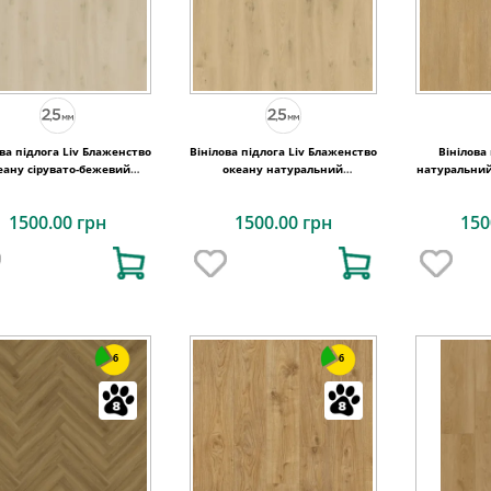
ва підлога Liv Блаженство
Вінілова підлога Liv Блаженство
Вінілова
еану сірувато-бежевий
океану натуральний
натуральний
15x1219,2x2,5 Quick-Step
184,15x1219,2x2,5 Quick-Step
184,15x121
1500.00 грн
1500.00 грн
150
6
6