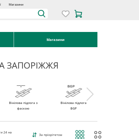
ї
Магазини
Магазини
ВА ЗАПОРІЖЖЯ
Вінілова підлога з
Вінілова підлога
Вінілова підлога
фаскою
BGP
ROCKO Vinyl
ти
24
на
За пріорітетом