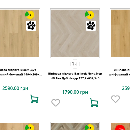
6
6
ілова підлога Bloom Дуб
Вінілова п
Вінілова підлога Barlinek Next Step
аний бежевий 1494х209x6
шліфований 
HB Tea Дуб Натур 127,9x639,5x5
Quick-Step
Q
2590.00 грн
259
1790.00 грн
6
6
-17%