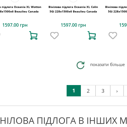
а підлога Oceania XL Wotton
Вінілова підлога Oceania XL Colin
Вінілова підло
28x1500х6 Beaulieu Canada
5Gi 228x1500х6 Beaulieu Canada
5Gi 228x1500
1597.00 грн
1597.00 грн
159
показати більше
1
2
3
›
ІНІЛОВА ПІДЛОГА В ІНШИХ М