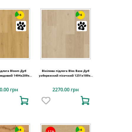
6
6
ідлога Bloom Дуб
Вінілова підлога Blos Base Дуб
медовий 1494х209x6
узбережний пісочний 1251х189x4
uick-Step
Quick-Step
0.00 грн
2270.00 грн
6
6
-17%