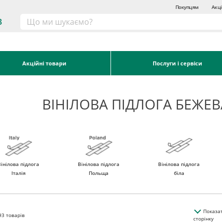
Покупцям
Акці
3
Акційні товари
Послуги і сервіси
ВІНІЛОВА ПІДЛОГА БЕЖЕ
Вінілова підлога
Вінілова підлога
Вінілова підлога
Італія
Польща
біла
Показа
93
товарів
сторінку