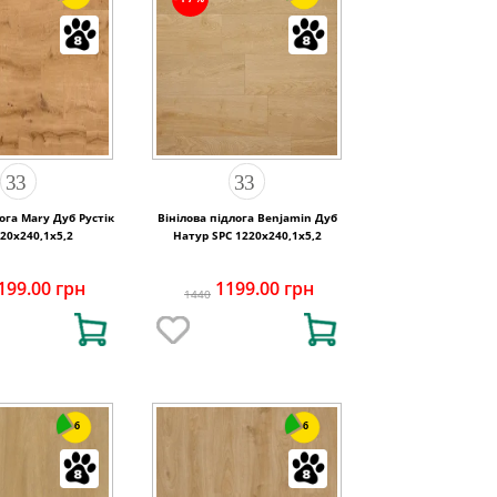
лога Mary Дуб Рустік
Вінілова підлога Benjamin Дуб
20х240,1х5,2
Натур SPC 1220х240,1х5,2
199.00 грн
1199.00 грн
1440
6
6