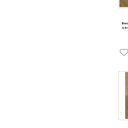
Віні
4,5+