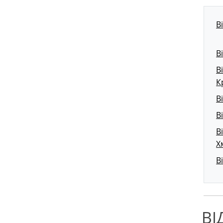
В
В
В
К
В
В
В
Х
В
ВІ