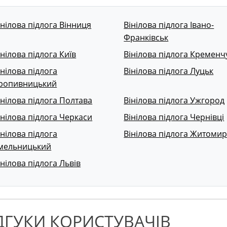
інілова підлога Вінниця
Вінілова підлога Івано-
Франківськ
інілова підлога Київ
Вінілова підлога Кременч
інілова підлога
Вінілова підлога Луцьк
ропивницький
інілова підлога Полтава
Вінілова підлога Ужгород
інілова підлога Черкаси
Вінілова підлога Чернівці
інілова підлога
Вінілова підлога Житоми
мельницький
інілова підлога Львів
ДГУКИ КОРИСТУВАЧІВ