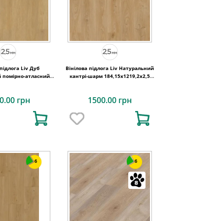
 підлога Liv Дуб
Вінілова підлога Liv Натуральний
 помірно-атласний
кантрі-шарм 184,15x1219,2x2,5
9,2x2,5 Quick-Step
Quick-Step
0.00 грн
1500.00 грн
6
6