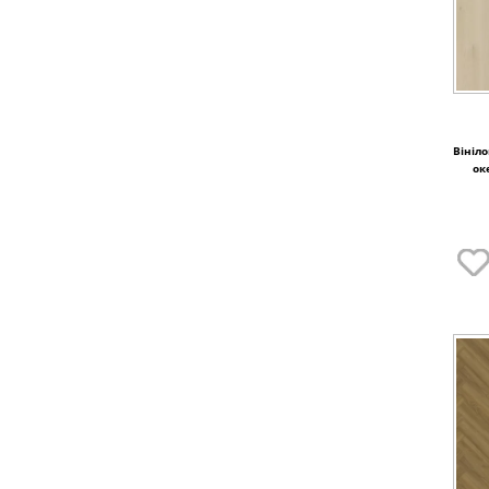
Вініло
ок
184,