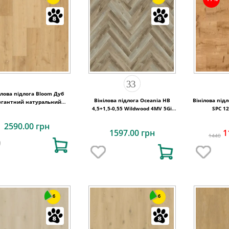
ілова підлога Bloom Дуб
Вінілова підлога Oceania HB
Вінілова під
егантний натуральний
4,5+1,5-0,55 Wildwood 4MV 5Gi
SPC 12
494х209x6 Quick-Step
730x146x6
2590.00 грн
1597.00 грн
1
1440
6
6