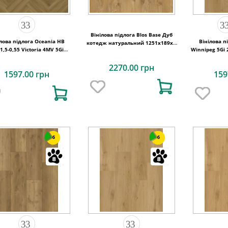
Вінілова підлога Blos Base Дуб
лова підлога Oceania HB
Вінілова п
котедж натуральний 1251х189x4
1,5-0,55 Victoria 4MV 5Gi
Winnipeg 5Gi 
Quick-Step
730x146x6
2270.00 грн
1597.00 грн
159
6
6