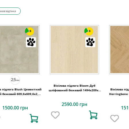
жеві відтінки
6
6
Вінілова підлога Bloom Дуб
ва підлога Blush Цементний
Вінілова пі
шліфований бежевий 1494х209x6
й бежевий 609,6x609,6x2,5
Herringbone 
Quick-Step
Quick-Step
2590.00 грн
1500.00 грн
151