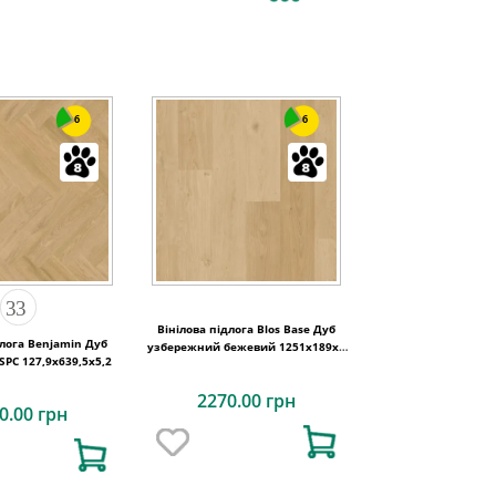
6
6
Вінілова підлога Blos Base Дуб
длога Benjamin Дуб
узбережний бежевий 1251х189x4
SPC 127,9х639,5x5,2
Quick-Step
2270.00 грн
0.00 грн