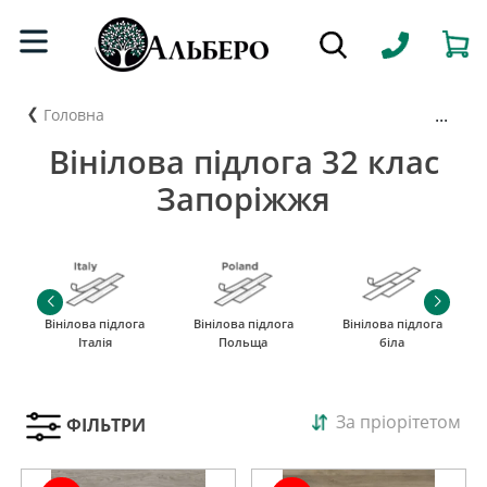
...
Головна
Вінілова підлога 32 клас
Запоріжжя
Вінілова підлога
Вінілова підлога
Вінілова підлога
Італія
Польща
біла
За пріорітетом
ФІЛЬТРИ