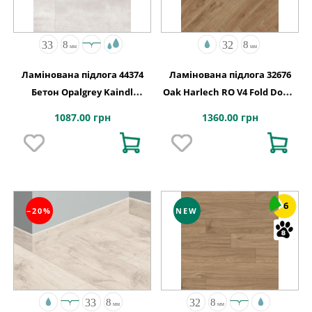
Ламінована підлога 44374
Ламінована підлога 32676
Бетон Opalgrey Kaindl
Oak Harlech RO V4 Fold Down
АВСТРІЯ
630x126x8
1087.00 грн
1360.00 грн
6
−20%
NEW