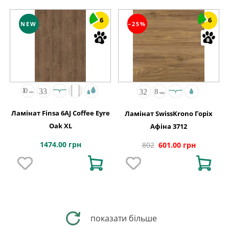
6
6
NEW
−25%
Ламінат Finsa 6AJ Coffee Eyre
Ламінат SwissKrono Горіх
Oak XL
Афіна 3712
1474.00 грн
802
601.00 грн
показати більше