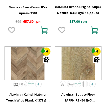
Ламінат Krono Original Super
Ламінат SwissKrono В'яз
Natural K338 Дуб Кріденза
Аріель 3310
557.00 грн
822
657.60 грн
6
6
Ламінат Kaindl Natural
Ламінат Beauty Floor
Touch Wide Plank K4378 Дуб
SAPPHIRE 450 Дуб