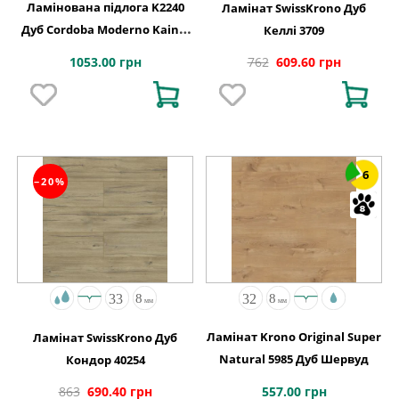
Ламінована підлога K2240
Ламінат SwissKrono Дуб
Дуб Cordoba Moderno Kaindl
Келлі 3709
АВСТРІЯ
1053.00 грн
762
609.60 грн
6
−20%
Ламінат Krono Original Super
Ламінат SwissKrono Дуб
Natural 5985 Дуб Шервуд
Кондор 40254
557.00 грн
863
690.40 грн