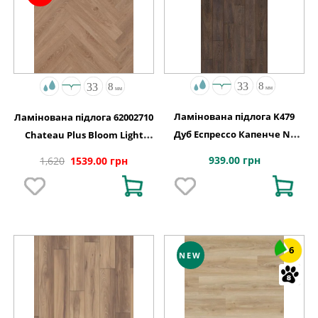
Ламінована підлога K479
Ламінована підлога 62002710
Дуб Еспрессо Капенче NL
Chateau Plus Bloom Light
1288x195x8
Brown A B6406 V4 ChateauLoc
939.00 грн
1,620
1539.00 грн
504x84x8
6
NEW