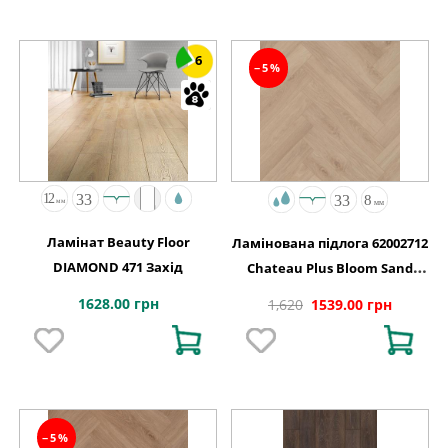
6
−5%
Ламінат Beauty Floor
Ламінована підлога 62002712
DIAMOND 471 Захід
Chateau Plus Bloom Sand
Natural A B6421 V4 OmniLoc
1628.00 грн
1,620
1539.00 грн
504x84x8
−5%