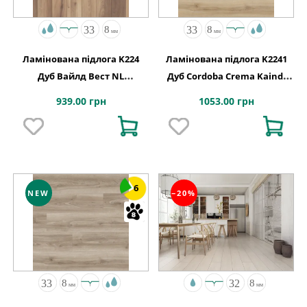
Ламінована підлога K224
Ламінована підлога K2241
Дуб Вайлд Вест NL
Дуб Cordoba Crema Kaindl
1288x195x8
АВСТРІЯ
939.00 грн
1053.00 грн
6
NEW
−20%