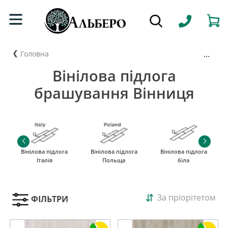
...
Головна
Вінілова підлога
брашування Вінниця
Вінілова підлога
Вінілова підлога
Вінілова підлога
Італія
Польща
біла
За пріорітетом
ФІЛЬТРИ