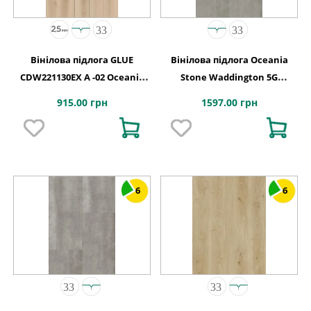
Вінілова підлога GLUE
Вінілова підлога Oceania
CDW221130EX A -02 Oceania
Stone Waddington 5G
2,5-0,55 Barrie 4MV GD
457x914х6 Beaulieu Canada
915.00 грн
1597.00 грн
1227х187х2,5
6
6