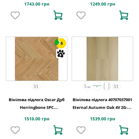
2G-5G 710x142x5
5G 1220x180x5
1743.00 грн
1249.00 грн
6
Вінілова підлога Oscar Дуб
Вінілова підлога 40707037001
Herringbone SPC
Eternal Autumn Oak 4V 2G-5G
127,9х639,5x5,2
1235x192x5
1510.00 грн
1539.00 грн