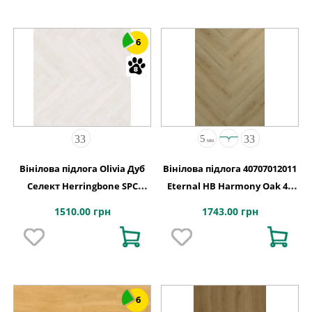
6
Вінілова підлога Olivia Дуб
Вінілова підлога 40707012011
Селект Herringbone SPC
Eternal HB Harmony Oak 4V
127,9х639,5x5,2
2G-5G 710x142x5
1510.00 грн
1743.00 грн
6