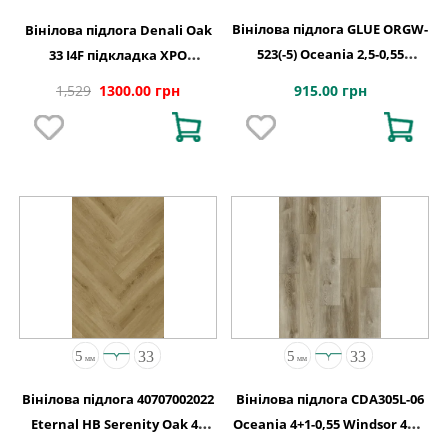
Вінілова підлога GLUE ORGW-
Вінілова підлога Denali Oak
523(-5) Oceania 2,5-0,55
33 I4F підкладка XPO
Edmonton 4MV GD
240,1x1220х5,5
915.00 грн
1,529
1300.00 грн
1227х187х2,5
Вінілова підлога 40707002022
Вінілова підлога CDA305L-06
Eternal HB Serenity Oak 4V
Oceania 4+1-0,55 Windsor 4MV