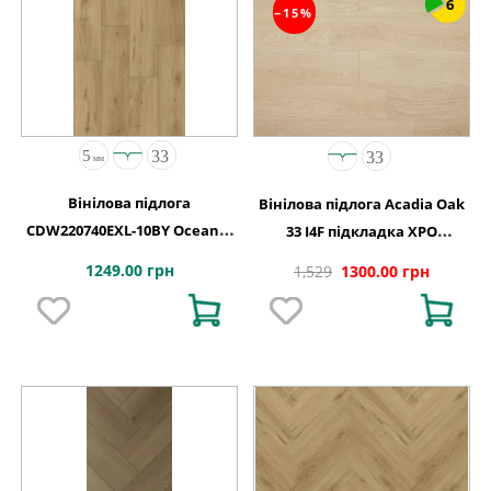
6
−15%
Вінілова підлога
Вінілова підлога Acadia Oak
CDW220740EXL-10BY Oceania
33 I4F підкладка XPO
4+1-0,55 Vancouver 4MV 5G
240,1x1220х5,5
1249.00 грн
1,529
1300.00 грн
1220x180x5