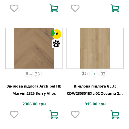
1227х187х2,5
6
Вінілова підлога Archipel HB
Вінілова підлога GLUE
Marvin 2325 Berry Alloc
CDW230301EXL-02 Oceania 2,5-
0,55 Montreal 4MV GD
2306.00 грн
915.00 грн
1227х187х2,5