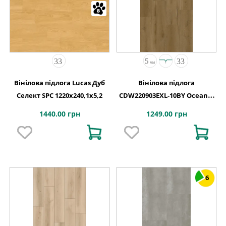
Вінілова підлога Lucas Дуб
Вінілова підлога
Селект SPC 1220х240,1х5,2
CDW220903EXL-10BY Oceania
4+1-0,55 Victoria 4MV 5G
1440.00 грн
1249.00 грн
1220x180x5
6