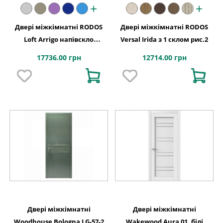
+
+
Двері міжкімнатні RODOS
Двері міжкімнатні RODOS
Loft Arrigo напівскло
Versal Irida з 1 склом рис.2
(триплекс білий)
17736.00 грн
12714.00 грн
Двері міжкімнатні
Двері міжкімнатні
Woodhouse Bologna LG-57-2
Wakewood Aura 01, білі