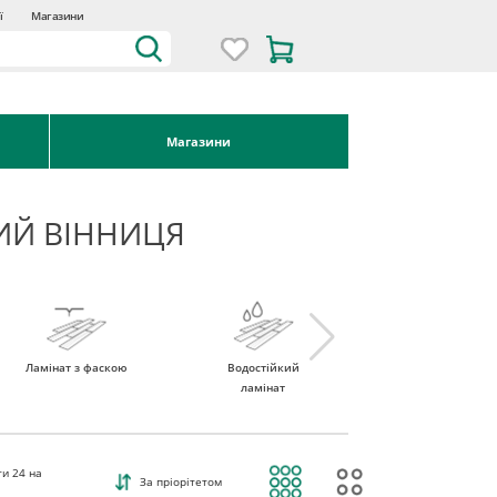
ї
Магазини
Магазини
ИЙ ВІННИЦЯ
Ламінат з фаскою
Водостійкий
Ламінат 32 клас
ламінат
ти
24
на
За пріорітетом