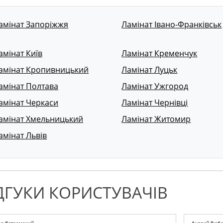
амінат Запоріжжя
Ламінат Івано-Франківськ
амінат Київ
Ламінат Кременчук
амінат Кропивницький
Ламінат Луцьк
амінат Полтава
Ламінат Ужгород
амінат Черкаси
Ламінат Чернівці
амінат Хмельницький
Ламінат Житомир
амінат Львів
ДГУКИ КОРИСТУВАЧІВ