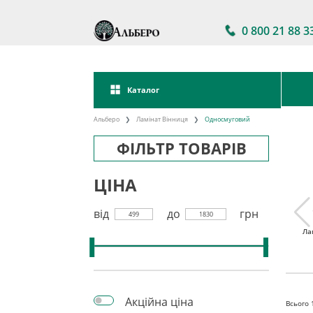
0 800 21 88 3
Каталог
Альберо
Ламінат Вінниця
Односмуговий
ФІЛЬТР ТОВАРІВ
ЦІНА
від
до
грн
499
1830
тійкий
Ламінат 32 клас
Акції на ламінат
Ла
інат
Акційна ціна
Всього