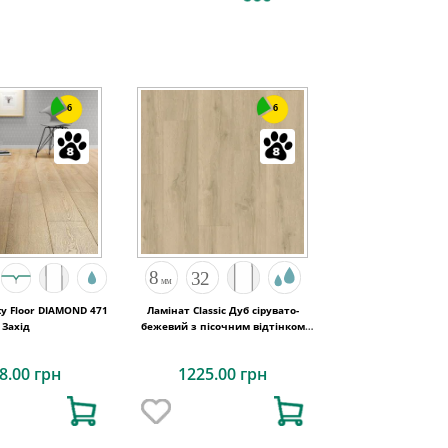
6
6
y Floor DIAMOND 471
Ламінат Classic Дуб сірувато-
Захід
бежевий з пісочним відтінком
1200х190x8 Quick-Step
8.00 грн
1225.00 грн