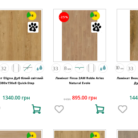
6
6
-25%
т Eligna Дуб білий світлий
Ламінат Finsa 2AM Roble Arles
Ламінат Beau
380х156x8 Quick-Step
Natural Evole
Д
1340.00 грн
895.00 грн
144
1191
6
6