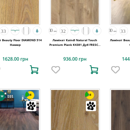
т Beauty Floor DIAMOND 514
Ламінат Kaindl Natural Touch
Ламінат Beau
Намюр
Premium Plank K4381 Дуб FRESCO
LODGE
1628.00 грн
936.00 грн
144
6
6
EW