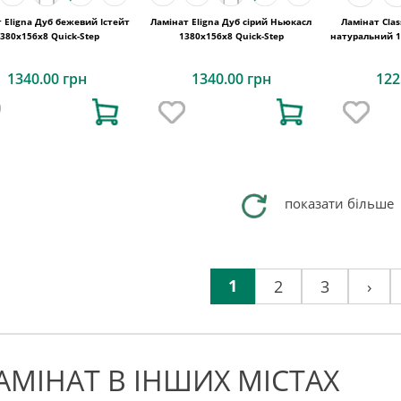
 Eligna Дуб бежевий Істейт
Ламінат Eligna Дуб сірий Ньюкасл
Ламінат Clas
380х156x8 Quick-Step
1380х156x8 Quick-Step
натуральний 1
1340.00 грн
1340.00 грн
122
показати більше
1
2
3
›
АМІНАТ В ІНШИХ МІСТАХ