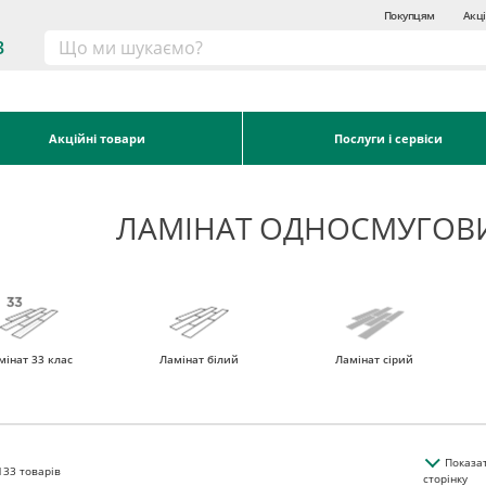
Покупцям
Акці
3
Акційні товари
Послуги і сервіси
ЛАМІНАТ ОДНОСМУГОВ
мінат 33 клас
Ламінат білий
Ламінат сірий
Показа
133
товарів
сторінку