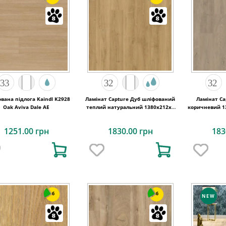
вана підлога Kaindl K2928
Ламінат Capture Дуб шліфований
Ламінат Ca
Oak Aviva Dale AE
теплий натуральний 1380х212x9
коричневий 13
Quick-Step
1251.00 грн
1830.00 грн
183
6
6
NEW