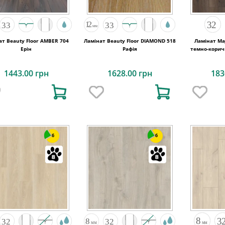
ат Beauty Floor AMBER 704
Ламінат Beauty Floor DIAMOND 518
Ламінат Maj
Ерін
Рафія
темно-кори
2050х240
1443.00 грн
1628.00 грн
183
6
6