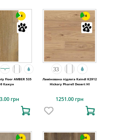
6
6
ty Floor AMBER 535
Ламінована підлога Kaindl K2912
уб Кажун
Hickory Pharell Desert HI
3.00 грн
1251.00 грн
6
6