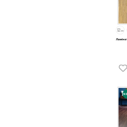
Ламіна
N