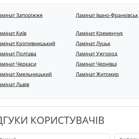
амінат Запоріжжя
Ламінат Івано-Франківськ
амінат Київ
Ламінат Кременчук
амінат Кропивницький
Ламінат Луцьк
амінат Полтава
Ламінат Ужгород
амінат Черкаси
Ламінат Чернівці
амінат Хмельницький
Ламінат Житомир
амінат Львів
ДГУКИ КОРИСТУВАЧІВ