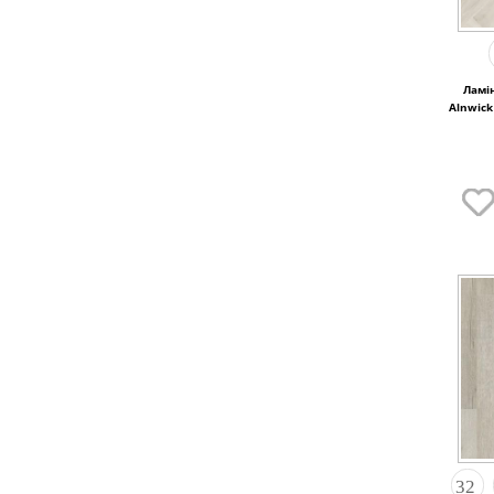
Ламі
Alnwick