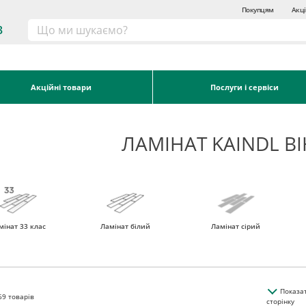
Покупцям
Акці
3
Акційні товари
Послуги і сервіси
ЛАМІНАТ KAINDL В
мінат 33 клас
Ламінат білий
Ламінат сірий
Показа
69
товарів
сторінку