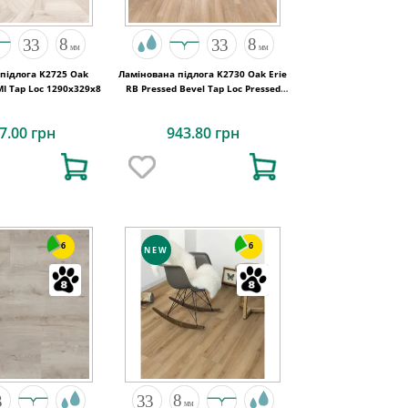
підлога K2725 Oak
Ламінована підлога K2730 Oak Erie
MI Tap Loc 1290x329x8
RB Pressed Bevel Tap Loc Pressed
Bevel 1289x192x8
7.00 грн
943.80 грн
6
6
NEW