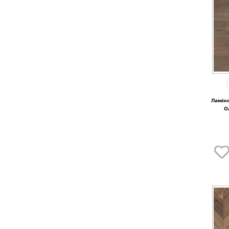
Ламіно
O