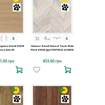
ідлога Kaindl K2928
Ламінат Kaindl Natural Touch Wide
viva Dale AE
Plank K4438 Дуб FORTRESS ALNWIG
1.00 грн
853.00 грн
6
6