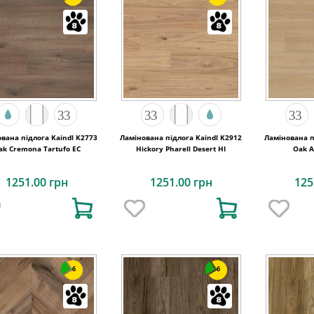
вана підлога Kaindl K2773
Ламінована підлога Kaindl K2912
Ламінована п
ak Cremona Tartufo EC
Hickory Pharell Desert HI
Oak A
1251.00 грн
1251.00 грн
125
6
6