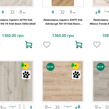
нована підлога 32744 Oak
Ламінована підлога 32675 Oak
Ламінована 
 HO V4 Fold Down 630x126x8
Edinburgh RO V4 Fold Down
Milano Timido 
630x126x8
1360.00 грн
1360.00 грн
108
6
6
NEW
NEW