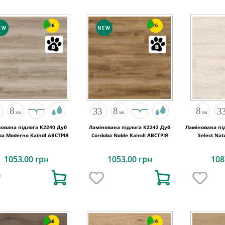
6
6
EW
NEW
нована підлога K2240 Дуб
Ламінована підлога K2242 Дуб
Ламінована пі
Cordoba Moderno Kaindl АВСТРІЯ
Cordoba Noble Kaindl АВСТРІЯ
Select Na
Trave
1053.00 грн
1053.00 грн
108
6
6