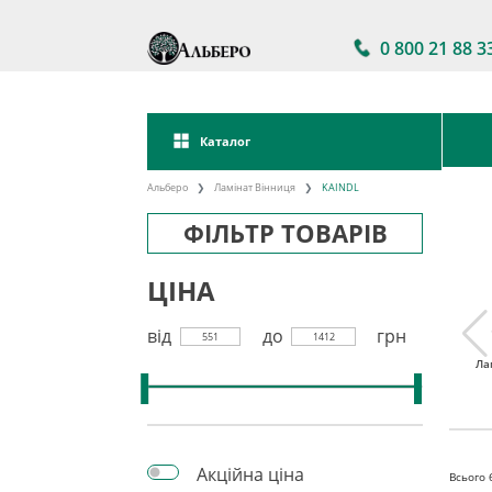
0 800 21 88 3
Каталог
Альберо
Ламінат Вінниця
KAINDL
ФІЛЬТР ТОВАРІВ
ЦІНА
від
до
грн
551
1412
тійкий
Ламінат 32 клас
Акції на ламінат
Ла
інат
Акційна ціна
Всього