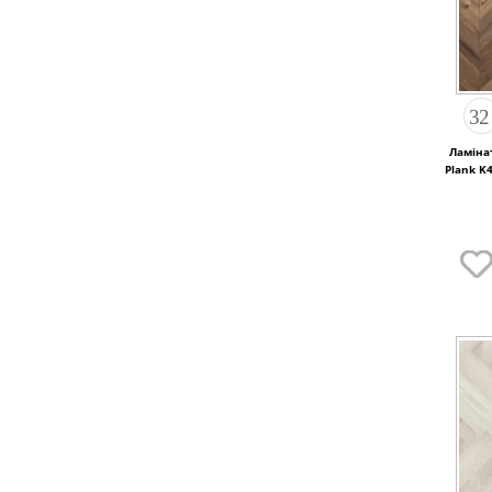
Ламінат
Plank K