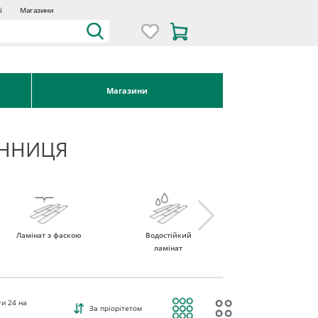
ї
Магазини
Магазини
ІННИЦЯ
Ламінат з фаскою
Водостійкий
Ламінат 32 клас
ламінат
ти
24
на
За пріорітетом