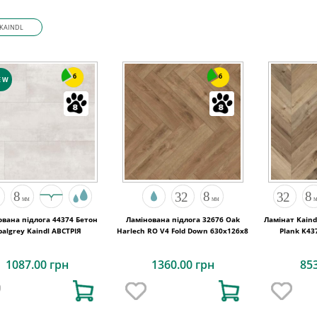
KAINDL
6
6
EW
ована підлога 44374 Бетон
Ламінована підлога 32676 Oak
Ламінат Kaind
Opalgrey Kaindl АВСТРІЯ
Harlech RO V4 Fold Down 630x126x8
Plank K43
R
1087.00 грн
1360.00 грн
85