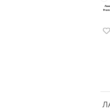
Ламі
Prem
Л