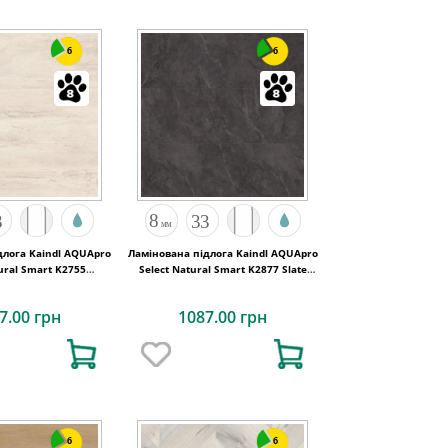
6
6
длога Kaindl AQUApro
Ламінована підлога Kaindl AQUApro
tural Smart K2755
Select Natural Smart K2877 Slate
rtin Umbria
Vulcano
7.00 грн
1087.00 грн
6
6