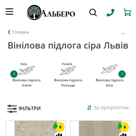
...
Головна
Вінілова підлога сіра Львів
Вінілова підлога
Вінілова підлога
Вінілова підлога
Італія
Польща
біла
За пріорітетом
ФІЛЬТРИ
6
6