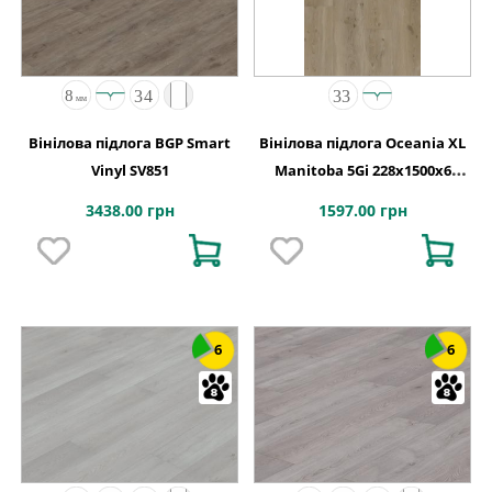
Вінілова підлога BGP Smart
Вінілова підлога Oceania XL
Vinyl SV851
Manitoba 5Gi 228x1500х6
Beaulieu Canada
3438.00 грн
1597.00 грн
6
6