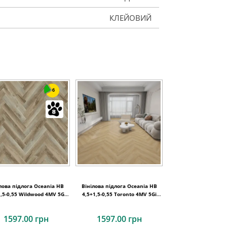
КЛЕЙОВИЙ
6
лова підлога Oceania HB
Вінілова підлога Oceania HB
1,5-0,55 Wildwood 4MV 5Gi
4,5+1,5-0,55 Toronto 4MV 5Gi
730x146x6
730x146x6
1597.00 грн
1597.00 грн