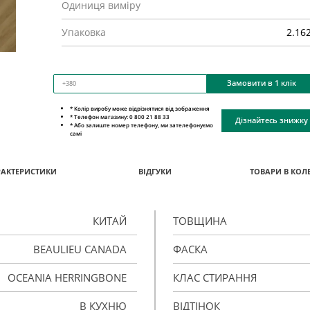
Одиниця виміру
Упаковка
2.16
Замовити в 1 клік
* Колір виробу може відрізнятися від зображення
* Телефон магазину: 0 800 21 88 33
Дізнайтесь знижку
* Або залиште номер телефону, ми зателефонуємо
самі
РАКТЕРИСТИКИ
ВІДГУКИ
ТОВАРИ В КОЛЕ
КИТАЙ
ТОВЩИНА
BEAULIEU CANADA
ФАСКА
OCEANIA HERRINGBONE
КЛАС СТИРАННЯ
В КУХНЮ
ВІДТІНОК