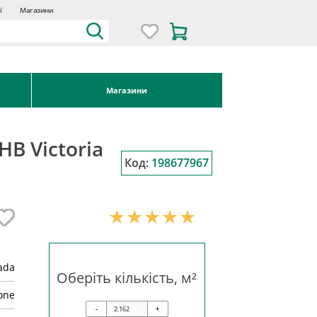
ї
Магазини
Магазини
HB Victoria
Код:
198677967
ada
Оберіть кількість, м²
one
-
+