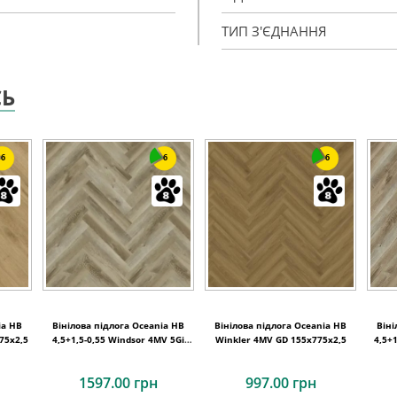
ТИП З'ЄДНАННЯ
СЬ
6
6
6
ia HB
Вінілова підлога Oceania HB
Вінілова підлога Oceania HB
Віні
75x2,5
4,5+1,5-0,55 Windsor 4MV 5Gi
Winkler 4MV GD 155x775x2,5
4,5+
730x146x6
1597.00 грн
997.00 грн