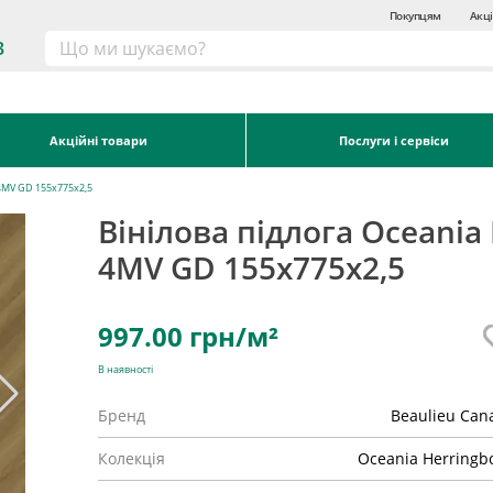
Покупцям
Акці
3
Акційні товари
Послуги і сервіси
a 4MV GD 155x775x2,5
Вінілова підлога Oceania 
4MV GD 155x775x2,5
997.00
грн/м²
В наявності
Бренд
Beaulieu Can
Колекція
Oceania Herringb