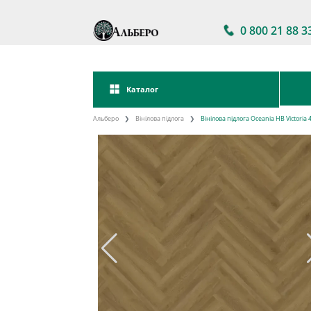
0 800 21 88 3
Каталог
Альберо
Вінілова підлога
Вінілова підлога Oceania HB Victori