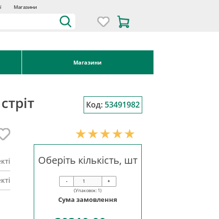
ї
Магазини
Магазини
стріт
Код:
53491982
Оберіть кількість, шт
кті
кті
-
+
(Упаковок:
1
)
Сума замовлення