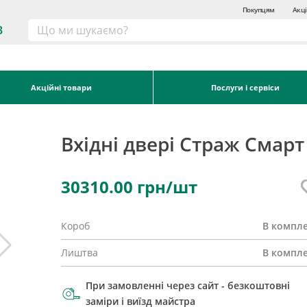
Покупцям
Акці
3
Акційні товари
Послуги і сервіси
Вхідні двері Страж Смарт 
30310.00
грн/шт
Короб
В компле
Лиштва
В компле
При замовленні через сайт - безкоштовні
заміри і виїзд майстра