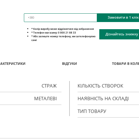
Замовити в 1 клік
* Колір виробу може відрізнятися від зображення
* Телефон магазину: 0 800 21 88 33
Дізнайтесь знижку
* Або залиште номер телефону, ми зателефонуємо
самі
РАКТЕРИСТИКИ
ВІДГУКИ
ТОВАРИ В КОЛЕ
СТРАЖ
КІЛЬКІСТЬ СТВОРОК
МЕТАЛЕВІ
НАЯВНІСТЬ НА СКЛАДІ
ТИП ТОВАРУ