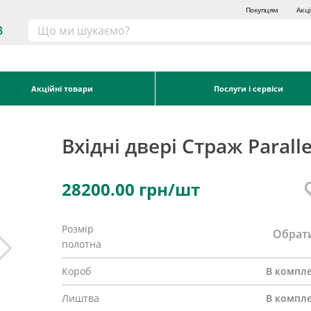
Покупцям
Акці
3
Акційні товари
Послуги і сервіси
Вхідні двері Страж Paralle
28200.00
грн/шт
Розмір
Обрат
полотна
Короб
В компле
Лиштва
В компле