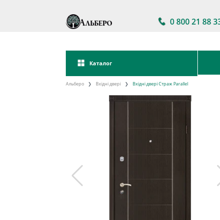
0 800 21 88 3
Каталог
Альберо
Вхідні двері
Вхідні двері Страж Parallel