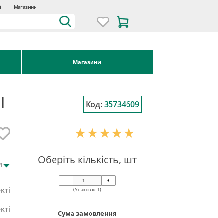
ї
Магазини
Магазини
l
Код:
35734609
Оберіть кількість, шт
и
-
+
кті
(Упаковок:
1
)
кті
Сума замовлення