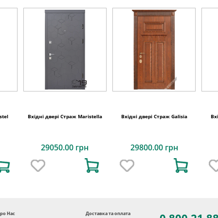
stel
Вхідні двері Страж Maristella
Вхідні двері Страж Galisia
Вх
29050.00 грн
29800.00 грн
ро Нас
Доставка та оплата