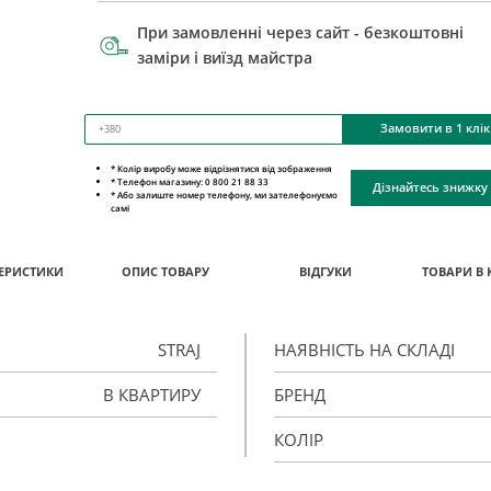
При замовленні через сайт - безкоштовні
заміри і виїзд майстра
Замовити в 1 клік
* Колір виробу може відрізнятися від зображення
* Телефон магазину: 0 800 21 88 33
Дізнайтесь знижку
* Або залиште номер телефону, ми зателефонуємо
самі
ЕРИСТИКИ
ОПИС ТОВАРУ
ВІДГУКИ
ТОВАРИ В 
STRAJ
НАЯВНІСТЬ НА СКЛАДІ
В КВАРТИРУ
БРЕНД
КОЛІР