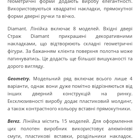
геометричні форми додають виробу елегантності.
Використовуються квадратні накладки, прямокутної
форми дверні ручки та вічко.
Diamant. Лінійка включає 8 моделей. Вхідні двері
Страж Diamant прикрашені декоративними
накладками, що відтворюють складні геометричні
фігури. За бажанням клієнта поверхня полотна може
патинуватись. Це додасть ще більшої вишуканості та
дорого вигляду.
Geometry.
Модельний ряд включає всього лише 4
варіанти, однак вони дуже помітно відрізняються від
інших дверний конструкцій на ринку.
Ексклюзивності виробу додає пластиковий молдинг,
а також контрастного кольору вставні прямокутники.
Berez.
Лінійка містить 15 моделей. Для оформлення
цих полотен виробник використовує алюмінієві
смуги, пластикові вставки, роздільники накладок.