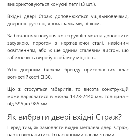
використовуються конусні петлі (3 шт.).
Вхідні двері Страж доповнюються ущільнювачами,
дверною ручкою, двома замками, вічком.
За бажанням покупця конструкцію можна доповнити
засувкою, порогом з нержавіючої сталі, навісним
освітленням, або ж ще одним сталевим листом, що
забезпечить виробу особливу міцність.
Усім дверним блокам бренду присвоюється клас
вогнестійкості ЕІ 30.
Що ж стосується габаритів, то висота конструкцій
може варіюватися в межах 1428-2440 мм, товщина –
від 595 до 985 мм.
Як вибрати двері вхідні Страж?
Перед тим, як замовляти вхідні металеві двері Страж,
варто визначитись із наступними параметрами.