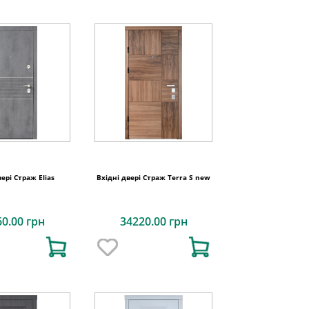
вері Страж Elias
Вхідні двері Страж Terra S new
60.00 грн
34220.00 грн