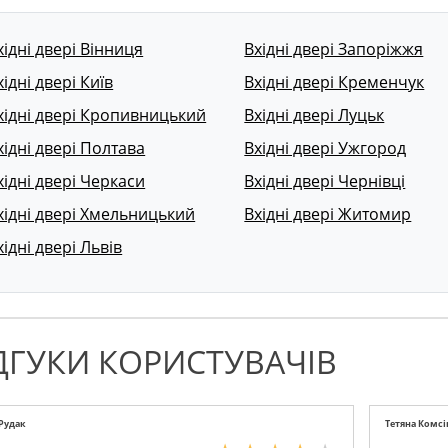
хідні двері Вінниця
Вхідні двері Запоріжжя
хідні двері Київ
Вхідні двері Кременчук
хідні двері Кропивницький
Вхідні двері Луцьк
хідні двері Полтава
Вхідні двері Ужгород
хідні двері Черкаси
Вхідні двері Чернівці
хідні двері Хмельницький
Вхідні двері Житомир
хідні двері Львів
ДГУКИ КОРИСТУВАЧІВ
 Рудак
Тетяна Комсі