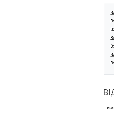
В
В
В
В
В
В
В
ВІ
Ігнат