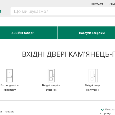
Покупцям
Акці
3
Акційні товари
Послуги і сервіси
ВХІДНІ ДВЕРІ КАМ'ЯНЕЦЬ
Вхідні двері в
Вхідні двері в
Вхідні двері
квартиру
будинок
Полуторні
Показа
251
товарів
сторінку