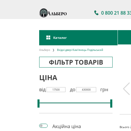
0 800 21 88 3
Каталог
Альберо
Вхідні двері Кам’янець-Подільський
ФІЛЬТР ТОВАРІВ
ЦІНА
від
до
грн
17500
430000
двері в
Акції на вхідні двері
Двері вхідні зі
ності
склом
Акційна ціна
Всього