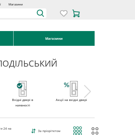
ї
Магазини
Магазини
-ПОДІЛЬСЬКИЙ
Вхідні двері в
Акції на вхідні двері
Двері вхідні зі
наявності
склом
ти
24
на
За пріорітетом