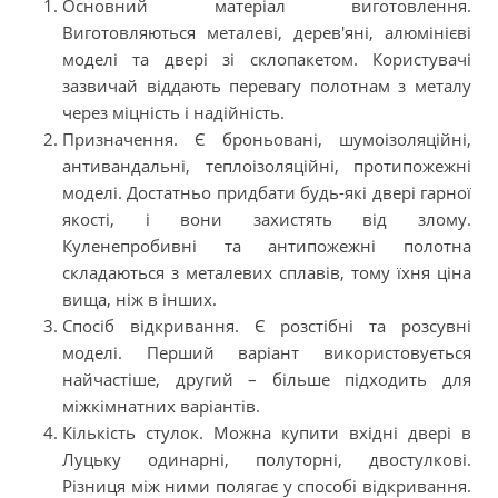
Основний матеріал виготовлення.
Виготовляються металеві, дерев'яні, алюмінієві
моделі та двері зі склопакетом. Користувачі
зазвичай віддають перевагу полотнам з металу
через міцність і надійність.
Призначення. Є броньовані, шумоізоляційні,
антивандальні, теплоізоляційні, протипожежні
моделі. Достатньо придбати будь-які двері гарної
якості, і вони захистять від злому.
Куленепробивні та антипожежні полотна
складаються з металевих сплавів, тому їхня ціна
вища, ніж в інших.
Спосіб відкривання. Є розстібні та розсувні
моделі. Перший варіант використовується
найчастіше, другий – більше підходить для
міжкімнатних варіантів.
Кількість стулок. Можна купити вхідні двері в
Луцьку одинарні, полуторні, двостулкові.
Різниця між ними полягає у способі відкривання.