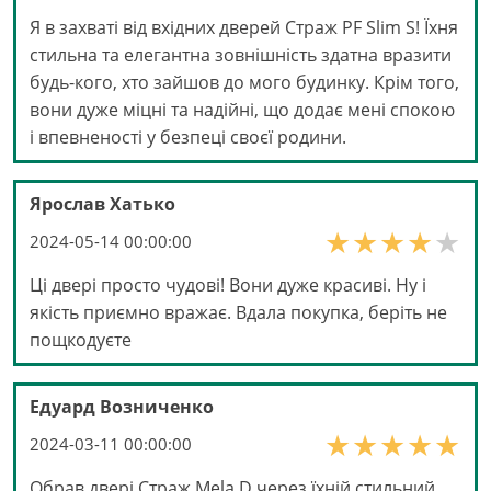
Я в захваті від вхідних дверей Страж PF Slim S! Їхня
стильна та елегантна зовнішність здатна вразити
будь-кого, хто зайшов до мого будинку. Крім того,
вони дуже міцні та надійні, що додає мені спокою
і впевненості у безпеці своєї родини.
Ярослав Хатько
2024-05-14 00:00:00
Ці двері просто чудові! Вони дуже красиві. Ну і
якість приємно вражає. Вдала покупка, беріть не
пощкодуєте
Едуард Возниченко
2024-03-11 00:00:00
Обрав двері Страж Mela D через їхній стильний