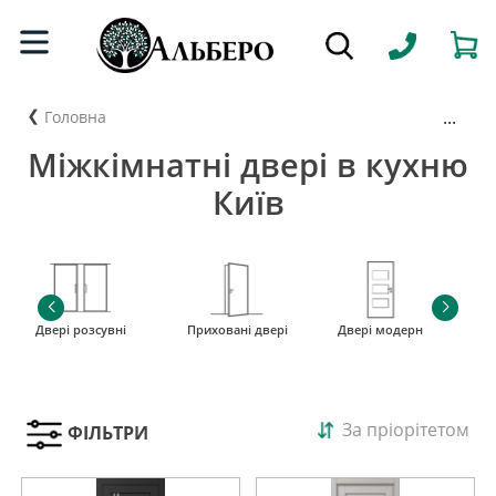
...
Головна
Міжкімнатні двері в кухню
Київ
Двері розсувні
Приховані двері
Двері модерн
і
За пріорітетом
ФІЛЬТРИ