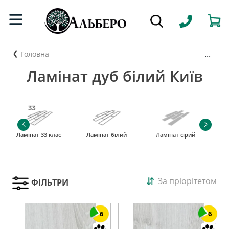
...
Головна
Ламінат дуб білий Київ
Ламінат 33 клас
Ламінат білий
Ламінат сірий
За пріорітетом
ФІЛЬТРИ
6
6