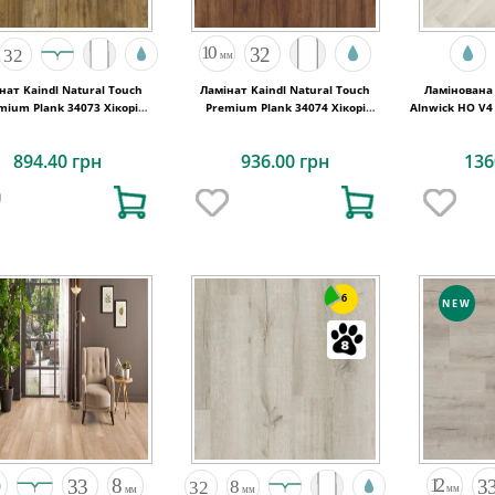
нат Kaindl Natural Touch
Ламінат Kaindl Natural Touch
Ламінована 
mium Plank 34073 Хікорі
Premium Plank 34074 Хікорі
Alnwick HO V4
CHELSEA
GEORGIA
894.40 грн
936.00 грн
136
6
NEW