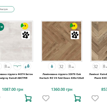
Австрія
6
6
EW
ована підлога 44374 Бетон
Ламінована підлога 32676 Oak
Ламінат Kaind
Opalgrey Kaindl АВСТРІЯ
Harlech RO V4 Fold Down 630x126x8
Plank K43
R
1087.00 грн
1360.00 грн
85