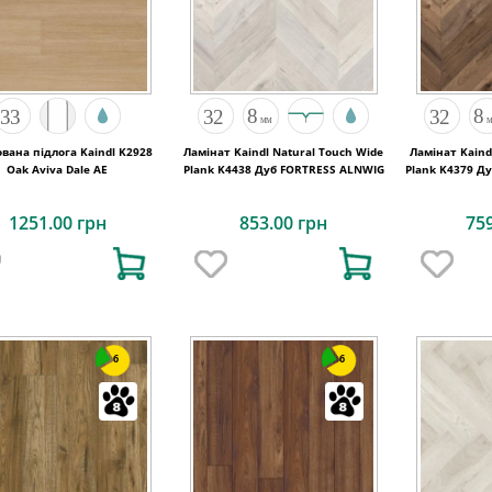
вана підлога Kaindl K2928
Ламінат Kaindl Natural Touch Wide
Ламінат Kaind
Oak Aviva Dale AE
Plank K4438 Дуб FORTRESS ALNWIG
Plank K4379 Д
1251.00 грн
853.00 грн
75
6
6