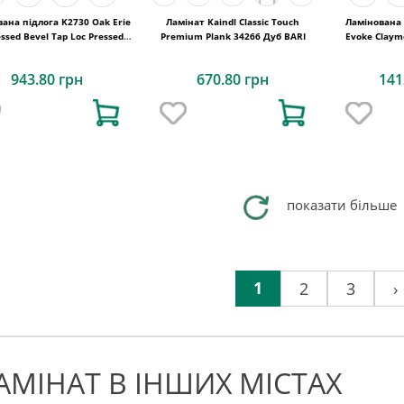
ана підлога K2730 Oak Erie
Ламінат Kaindl Classic Touch
Ламінована 
ssed Bevel Tap Loc Pressed
Premium Plank 34266 Дуб BARI
Bevel 1289x192x8
943.80 грн
670.80 грн
141
показати більше
1
2
3
›
АМІНАТ В ІНШИХ МІСТАХ