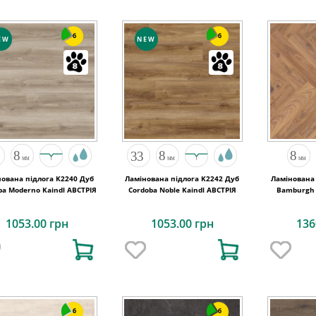
6
6
EW
NEW
нована підлога K2240 Дуб
Ламінована підлога K2242 Дуб
Ламінована 
Cordoba Moderno Kaindl АВСТРІЯ
Cordoba Noble Kaindl АВСТРІЯ
Bamburgh 
6
1053.00 грн
1053.00 грн
136
6
6