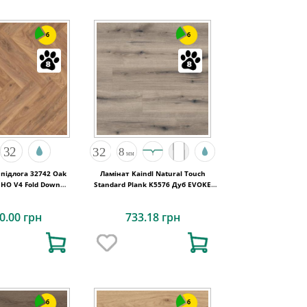
6
6
підлога 32742 Oak
Ламінат Kaindl Natural Touch
HO V4 Fold Down
Standard Plank K5576 Дуб EVOKE
30x126x8
KNOT SOLANO
0.00 грн
733.18 грн
6
6