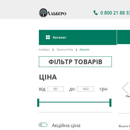
0 800 21 88 3
Каталог
Альберо
Ламінат Київ
Австрія
ФІЛЬТР ТОВАРІВ
ЦІНА
від
до
грн
551
1412
тійкий
Ламінат 32 клас
Акції на ламінат
Ла
інат
Акційна ціна
Всього