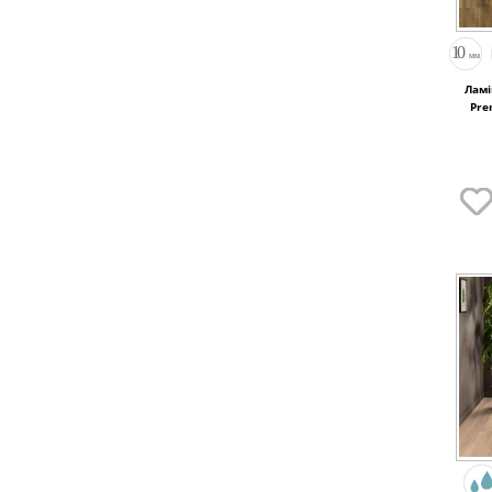
Ламі
Pre