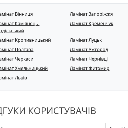
амінат Вінниця
Ламінат Запоріжжя
амінат Кам’янець-
Ламінат Кременчук
одільський
амінат Кропивницький
Ламінат Луцьк
амінат Полтава
Ламінат Ужгород
амінат Черкаси
Ламінат Чернівці
амінат Хмельницький
Ламінат Житомир
амінат Львів
ДГУКИ КОРИСТУВАЧІВ