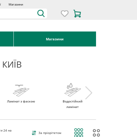
ї
Магазини
Магазини
 КИЇВ
Ламінат з фаскою
Водостійкий
Ламінат 32 клас
ламінат
ти
24
на
За пріорітетом