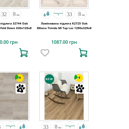
підлога 32744 Oak
Ламінована підлога K2725 Oak
 Fold Down 630x126x8
Milano Timido MI Tap Loc 1290x329x8
0.00 грн
1087.00 грн
6
6
NEW