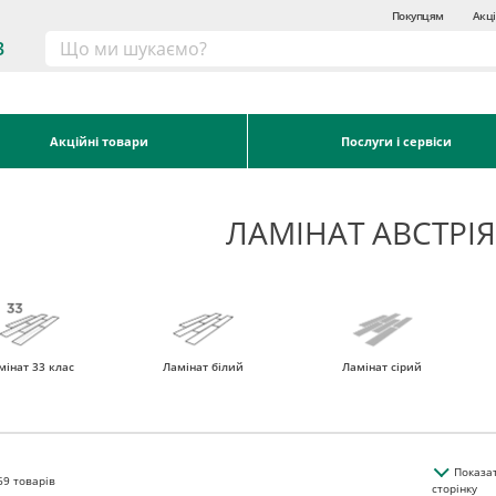
Покупцям
Акці
3
Акційні товари
Послуги і сервіси
ЛАМІНАТ АВСТРІЯ
мінат 33 клас
Ламінат білий
Ламінат сірий
Показа
69
товарів
сторінку