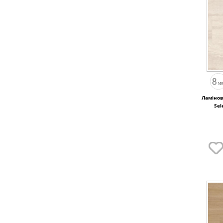
Ламінов
Sel