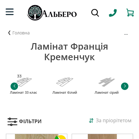
...
Головна
Ламінат Франція
Кременчук
Ламінат 33 клас
Ламінат білий
Ламінат сірий
За пріорітетом
ФІЛЬТРИ