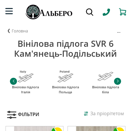
...
Головна
Вінілова підлога SVR 6
Кам'янець-Подільський
Вінілова підлога
Вінілова підлога
Вінілова підлога
Італія
Польща
біла
За пріорітетом
ФІЛЬТРИ