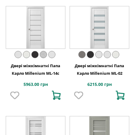
Двері міжкімнатні Папа
Двері міжкімнатні Папа
Карло Millenium ML-14с
Карло Millenium ML-02
5963.00 грн
6215.00 грн