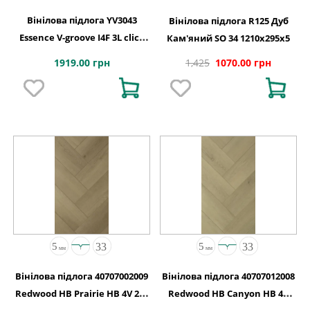
Вінілова підлога YV3043
Вінілова підлога R125 Дуб
Essence V-groove I4F 3L click
Кам'яний SO 34 1210x295x5
229x1524x5
1919.00 грн
1,425
1070.00 грн
Вінілова підлога 40707002009
Вінілова підлога 40707012008
Redwood HB Prairie HB 4V 2G-
Redwood HB Canyon HB 4V