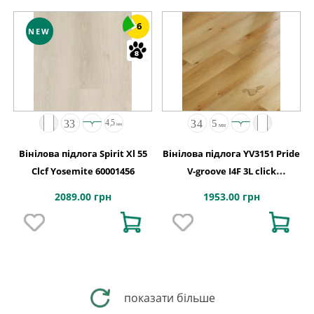
6
NEW
Вінілова підлога Spirit Xl 55
Вінілова підлога YV3151 Pride
Clcf Yosemite 60001456
V-groove I4F 3L click
229x1830x5
2089.00 грн
1953.00 грн
показати більше