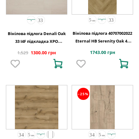
Вінілова підлога 40707002022
Вінілова підлога Denali Oak
Eternal HB Serenity Oak 4V
33 I4F підкладка XPO
2G-5G 710x142x5
240,1x1220х5,5
1743.00 грн
1,529
1300.00 грн
−25%