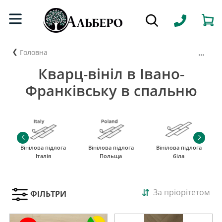
...
Головна
Кварц-вініл в Івано-
Франківську в спальню
Вінілова підлога
Вінілова підлога
Вінілова підлога
Італія
Польща
біла
За пріорітетом
ФІЛЬТРИ