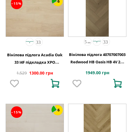
6
−15%
Вінілова підлога 40707007003
Вінілова підлога Acadia Oak
Redwood HB Oasis HB 4V 2G-
33 I4F підкладка XPO
5G 710x142x5
240,1x1220х5,5
1949.00 грн
1,529
1300.00 грн
6
−15%