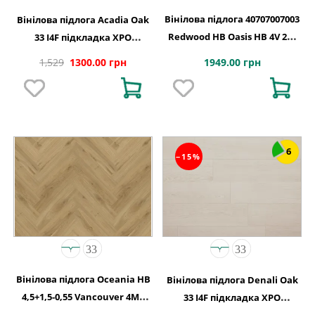
Вінілова підлога 40707007003
Вінілова підлога Acadia Oak
Redwood HB Oasis HB 4V 2G-
33 I4F підкладка XPO
5G 710x142x5
240,1x1220х5,5
1949.00 грн
1,529
1300.00 грн
6
−15%
Вінілова підлога Oceania HB
Вінілова підлога Denali Oak
4,5+1,5-0,55 Vancouver 4MV
33 I4F підкладка XPO
5Gi 730x146x6
240,1x1220х5,5