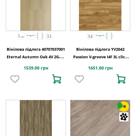
Вінілова підлога 40707037001
Вінілова підлога YV2042
Eternal Autumn Oak 4V 2G-5G
Passion V-groove I4F 3L click
1235x192x5
180x1220x4,7
1539.00 грн
1651.00 грн
6