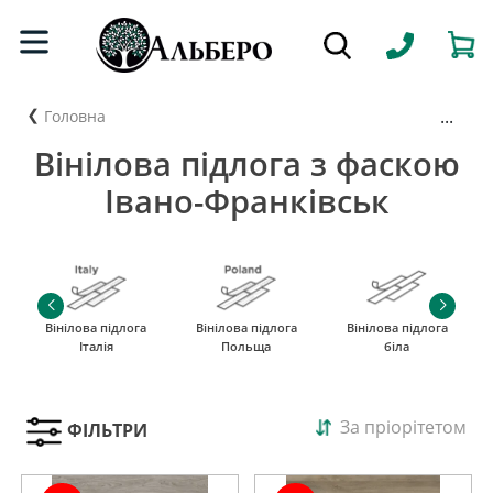
...
Головна
Вінілова підлога з фаскою
Івано-Франківськ
Вінілова підлога
Вінілова підлога
Вінілова підлога
Італія
Польща
біла
За пріорітетом
ФІЛЬТРИ