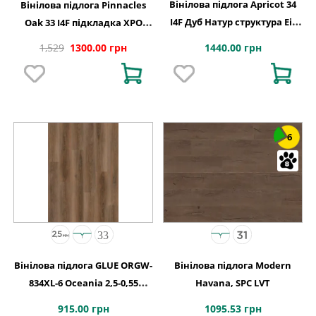
Вінілова підлога Apricot 34
Вінілова підлога Pinnacles
I4F Дуб Натур структура Eir
Oak 33 I4F підкладка XPO
1234х198х4,5
240,1x1220х5,5
1440.00 грн
1,529
1300.00 грн
6
Вінілова підлога GLUE ORGW-
Вінілова підлога Modern
834XL-6 Oceania 2,5-0,55
Havana, SPC LVT
Calgary 4MV GD 1227х187х2,5
915.00 грн
1095.53 грн