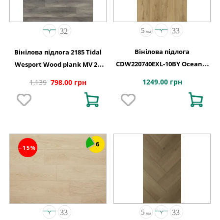
Вінілова підлога
Вінілова підлога 2185 Tidal
CDW220740EXL-10BY Oceania
Wesport Wood plank MV 2G
4+1-0,55 Vancouver 4MV 5G
1220х150х4,4
1249.00 грн
1,139
798.00 грн
1220x180x5
6
−15%