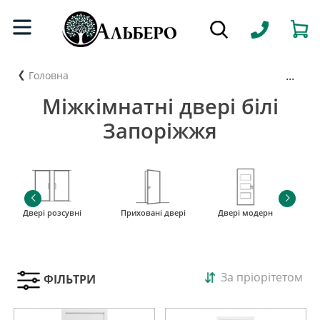
...
Головна
Міжкімнатні двері білі
Запоріжжя
Двері розсувні
Приховані двері
Двері модерн
і
За пріорітетом
ФІЛЬТРИ