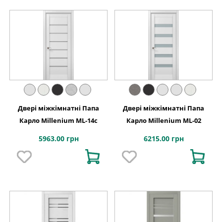
Двері міжкімнатні Папа
Двері міжкімнатні Папа
Карло Millenium ML-14с
Карло Millenium ML-02
5963.00 грн
6215.00 грн